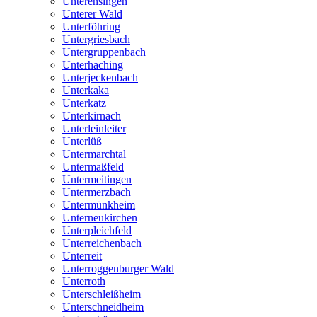
Unterensingen
Unterer Wald
Unterföhring
Untergriesbach
Untergruppenbach
Unterhaching
Unterjeckenbach
Unterkaka
Unterkatz
Unterkirnach
Unterleinleiter
Unterlüß
Untermarchtal
Untermaßfeld
Untermeitingen
Untermerzbach
Untermünkheim
Unterneukirchen
Unterpleichfeld
Unterreichenbach
Unterreit
Unterroggenburger Wald
Unterroth
Unterschleißheim
Unterschneidheim