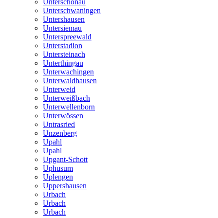
Unterschönau
Unterschwaningen
Untershausen
Untersiemau
Unterspreewald
Unterstadion
Untersteinach
Unterthingau
Unterwachingen
Unterwaldhausen
Unterweid
Unterweißbach
Unterwellenborn
Unterwössen
Untrasried
Unzenberg
Upahl
Upahl
Upgant-Schott
Uphusum
Uplengen
Uppershausen
Urbach
Urbach
Urbach