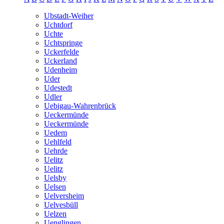
Ubstadt-Weiher
Uchtdorf
Uchte
Uchtspringe
Uckerfelde
Uckerland
Udenheim
Uder
Udestedt
Udler
Uebigau-Wahrenbrück
Ueckermünde
Ueckermünde
Uedem
Uehlfeld
Uehrde
Uelitz
Uelitz
Uelsby
Uelsen
Uelversheim
Uelvesbüll
Uelzen
Uenglingen