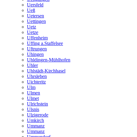
Uersfeld
Ueß
Uetersen
Uettingen
Uetz
Uetze
Uffenheim
Uffing a.Staffelsee
Uftrungen
Uhingen
Uhldingen-Mühlhofen
Uhler
Uhlstädt-Kirchhasel
Uhrsleben
Uichteritz
Ulm
Ulmen
Ulmet
Ulrichstein
Ulsnis
Ulzigerode
Umkirch
Ummanz
Ummanz
Ummendorf