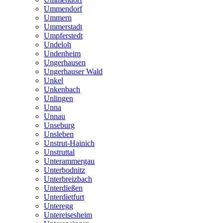
Ummendorf
Ummern
Ummerstadt
Umpferstedt
Undeloh
Undenheim
Ungerhausen
Ungerhauser Wald
Unkel
Unkenbach
Unlingen
Unna
Unnau
Unseburg
Unsleben
Unstrut-Hainich
Unstruttal
Unterammergau
Unterbodnitz
Unterbreizbach
Unterdießen
Unterdietfurt
Unteregg
Untereisesheim