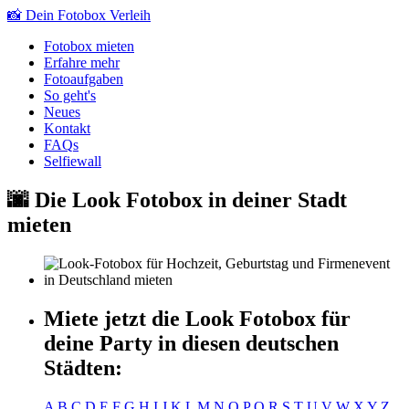
📸 Dein Fotobox Verleih
Fotobox mieten
Erfahre mehr
Fotoaufgaben
So geht's
Neues
Kontakt
FAQ
s
Selfiewall
🌆 Die
L
oo
k
Fotobox
in deiner Stadt
mieten
Miete jetzt die
L
oo
k
Fotobox
für
deine Party in diesen deutschen
Städten:
A
B
C
D
E
F
G
H
I
J
K
L
M
N
O
P
Q
R
S
T
U
V
W
X
Y
Z