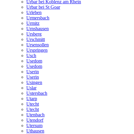
Urbar bei Koblenz am Rhein
Urbar bei St Goar
Urleben
Urmersbach
Urmitz
Urnshausen
Ursberg
Urschmitt
Ursensollen
Urspringen
Usch
Usedom
Usedom
Userin
Userin
Usingen
Uslar
Ustersbach
Utarp
Utecht
Utecht
Utenbach
Utendorf
Utersum
Uthausen