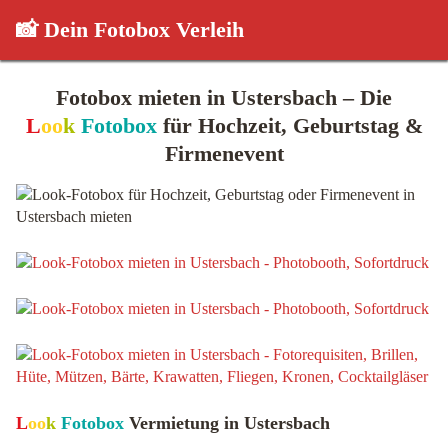
📸 Dein Fotobox Verleih
Fotobox mieten in Ustersbach – Die
L
oo
k
Fotobox
für Hochzeit, Geburtstag &
Firmenevent
L
oo
k
Fotobox
Vermietung in Ustersbach