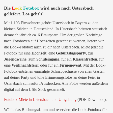
Die
L
oo
k
Fotobox
wird auch nach Ustersbach
geliefert. Los geht's!
Mit 1.193 Einwohnern gehört Ustersbach in Bayern zu den
kleinen Städten in Deutschland. In Ustersbach heiraten statistisch
demnach jährlich ca. 6 Brautpaare. Um der großen Nachfrage
nach Fotoboxen auf Hochzeiten gerecht zu werden, liefern wir
die Look-Fotobox auch zu dir nach Ustersbach. Miete jetzt die
Fotobox für eine
Hochzeit
, eine
Geburtstagsparty
, zur
Jugendweihe
, zum
Schuleingang
, für ein
Klassentreffen
, für
eine
Weihnachtsfeier
oder für ein
Firmenevent
. Mit der Look-
Fotobox entstehen einmalige Schnappschüsse von allen Gästen
auf deiner Party und tolle Erinnerungsfotos an deine Feier in
Ustersbach zum sofort Ausdrucken. Alle Fotos werden außerdem
digital auf dem USB-Stick gesammelt.
Fotobox-Miete in Ustersbach und Umgebung
(PDF-Download).
Wähle das Buchungsdatum und reserviere die Look-Fotobox für