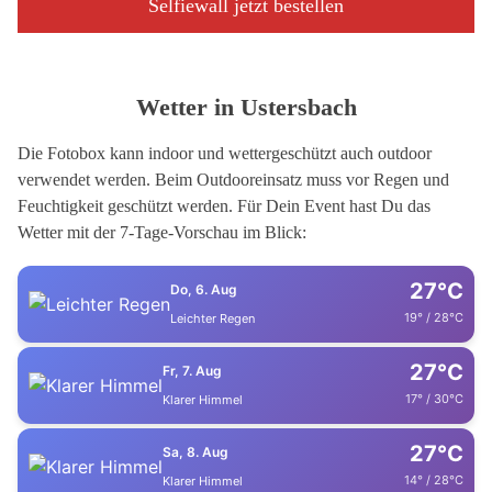
Selfiewall jetzt bestellen
Wetter in Ustersbach
Die Fotobox kann indoor und wettergeschützt auch outdoor
verwendet werden. Beim Outdooreinsatz muss vor Regen und
Feuchtigkeit geschützt werden. Für Dein Event hast Du das
Wetter mit der 7-Tage-Vorschau im Blick:
27°C
Do, 6. Aug
19° / 28°C
Leichter Regen
27°C
Fr, 7. Aug
17° / 30°C
Klarer Himmel
27°C
Sa, 8. Aug
14° / 28°C
Klarer Himmel