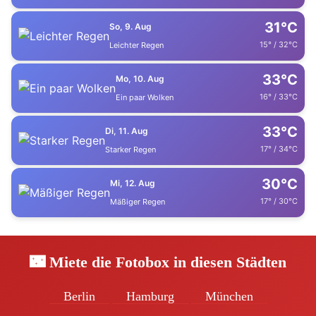
31°C
So, 9. Aug
15° / 32°C
Leichter Regen
33°C
Mo, 10. Aug
16° / 33°C
Ein paar Wolken
33°C
Di, 11. Aug
17° / 34°C
Starker Regen
30°C
Mi, 12. Aug
17° / 30°C
Mäßiger Regen
🌃 Miete die Fotobox in diesen Städten
Berlin
Hamburg
München