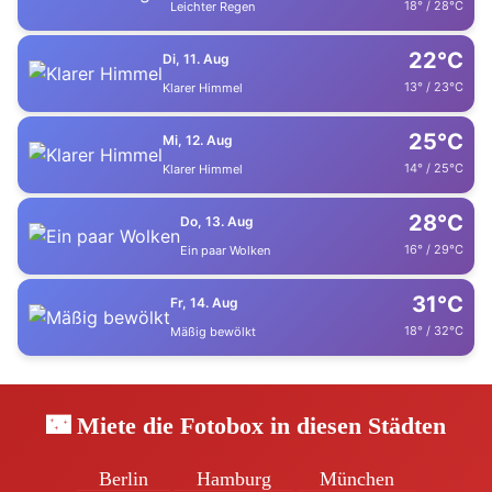
18° / 28°C
Leichter Regen
22°C
Di, 11. Aug
13° / 23°C
Klarer Himmel
25°C
Mi, 12. Aug
14° / 25°C
Klarer Himmel
28°C
Do, 13. Aug
16° / 29°C
Ein paar Wolken
31°C
Fr, 14. Aug
18° / 32°C
Mäßig bewölkt
🌃 Miete die Fotobox in diesen Städten
Berlin
Hamburg
München