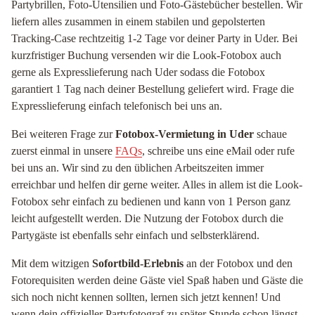
Partybrillen, Foto-Utensilien und Foto-Gästebücher bestellen. Wir
liefern alles zusammen in einem stabilen und gepolsterten
Tracking-Case rechtzeitig 1-2 Tage vor deiner Party in Uder. Bei
kurzfristiger Buchung versenden wir die Look-Fotobox auch
gerne als Expresslieferung nach Uder sodass die Fotobox
garantiert 1 Tag nach deiner Bestellung geliefert wird. Frage die
Expresslieferung einfach telefonisch bei uns an.
Bei weiteren Frage zur
Fotobox-Vermietung in Uder
schaue
zuerst einmal in unsere
FAQs
, schreibe uns eine eMail oder rufe
bei uns an. Wir sind zu den üblichen Arbeitszeiten immer
erreichbar und helfen dir gerne weiter. Alles in allem ist die Look-
Fotobox sehr einfach zu bedienen und kann von 1 Person ganz
leicht aufgestellt werden. Die Nutzung der Fotobox durch die
Partygäste ist ebenfalls sehr einfach und selbsterklärend.
Mit dem witzigen
Sofortbild-Erlebnis
an der Fotobox und den
Fotorequisiten werden deine Gäste viel Spaß haben und Gäste die
sich noch nicht kennen sollten, lernen sich jetzt kennen! Und
wenn dein offizieller Partyfotograf zu später Stunde schon längst