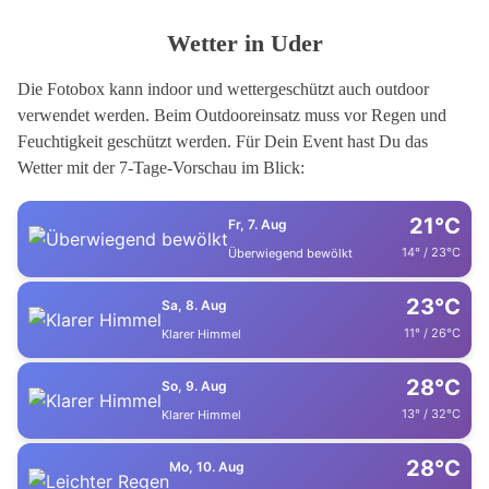
Wetter in Uder
Die Fotobox kann indoor und wettergeschützt auch outdoor
verwendet werden. Beim Outdooreinsatz muss vor Regen und
Feuchtigkeit geschützt werden. Für Dein Event hast Du das
Wetter mit der 7-Tage-Vorschau im Blick:
21°C
Fr, 7. Aug
14° / 23°C
Überwiegend bewölkt
23°C
Sa, 8. Aug
11° / 26°C
Klarer Himmel
28°C
So, 9. Aug
13° / 32°C
Klarer Himmel
28°C
Mo, 10. Aug