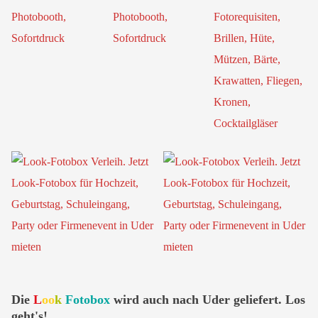
Die
L
oo
k
Fotobox
wird auch nach Uder geliefert. Los
geht's!