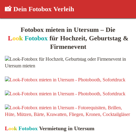
📸 Dein Fotobox Verleih
Fotobox mieten in Utersum – Die
L
oo
k
Fotobox
für Hochzeit, Geburtstag &
Firmenevent
L
oo
k
Fotobox
Vermietung in Utersum