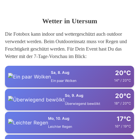
Wetter in Utersum
Die Fotobox kann indoor und wettergeschützt auch outdoor
verwendet werden. Beim Outdooreinsatz muss vor Regen und
Feuchtigkeit geschützt werden. Für Dein Event hast Du das
Wetter mit der 7-Tage-Vorschau im Blick:
20°C
Sa, 8. Aug
14° / 20°C
Ein paar Wolken
20°C
So, 9. Aug
18° / 20°C
Überwiegend bewölkt
17°C
Mo, 10. Aug
16° / 19°C
Leichter Regen