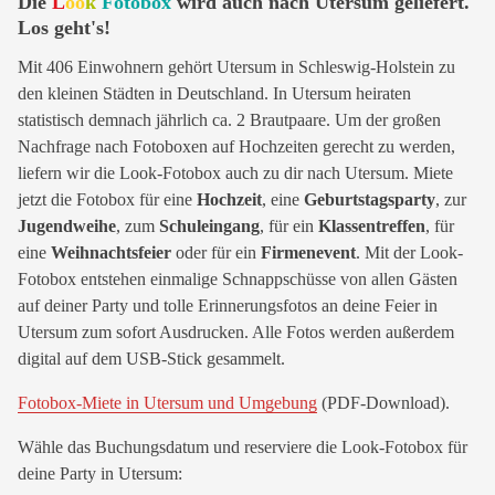
Die
L
oo
k
Fotobox
wird auch nach Utersum geliefert.
Los geht's!
Mit 406 Einwohnern gehört Utersum in Schleswig-Holstein zu
den kleinen Städten in Deutschland. In Utersum heiraten
statistisch demnach jährlich ca. 2 Brautpaare. Um der großen
Nachfrage nach Fotoboxen auf Hochzeiten gerecht zu werden,
liefern wir die Look-Fotobox auch zu dir nach Utersum. Miete
jetzt die Fotobox für eine
Hochzeit
, eine
Geburtstagsparty
, zur
Jugendweihe
, zum
Schuleingang
, für ein
Klassentreffen
, für
eine
Weihnachtsfeier
oder für ein
Firmenevent
. Mit der Look-
Fotobox entstehen einmalige Schnappschüsse von allen Gästen
auf deiner Party und tolle Erinnerungsfotos an deine Feier in
Utersum zum sofort Ausdrucken. Alle Fotos werden außerdem
digital auf dem USB-Stick gesammelt.
Fotobox-Miete in Utersum und Umgebung
(PDF-Download).
Wähle das Buchungsdatum und reserviere die Look-Fotobox für
deine Party in Utersum: