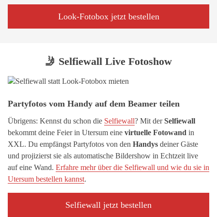
Look-Fotobox jetzt bestellen
🤳 Selfiewall Live Fotoshow
Partyfotos vom Handy auf dem Beamer teilen
Übrigens: Kennst du schon die
Selfiewall
? Mit der
Selfiewall
bekommt deine Feier in Utersum eine
virtuelle Fotowand
in
XXL. Du empfängst Partyfotos von den
Handys
deiner Gäste
und projizierst sie als automatische Bildershow in Echtzeit live
auf eine Wand.
Erfahre mehr über die Selfiewall und wie du sie in
Utersum bestellen kannst
.
Selfiewall jetzt bestellen