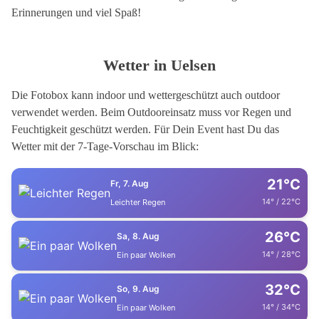
Erinnerungen und viel Spaß!
Wetter in Uelsen
Die Fotobox kann indoor und wettergeschützt auch outdoor
verwendet werden. Beim Outdooreinsatz muss vor Regen und
Feuchtigkeit geschützt werden. Für Dein Event hast Du das
Wetter mit der 7-Tage-Vorschau im Blick:
21°C
Fr, 7. Aug
14° / 22°C
Leichter Regen
26°C
Sa, 8. Aug
14° / 28°C
Ein paar Wolken
32°C
So, 9. Aug
14° / 34°C
Ein paar Wolken