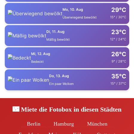
29°C
Mo, 10. Aug
15° / 30°C
Überwiegend bewölkt
23°C
Di, 11. Aug
12° / 24°C
Mäßig bewölkt
26°C
Mi, 12. Aug
9° / 28°C
Bedeckt
35°C
Do, 13. Aug
15° / 37°C
Ein paar Wolken
🌃 Miete die Fotobox in diesen Städten
Berlin
Hamburg
München