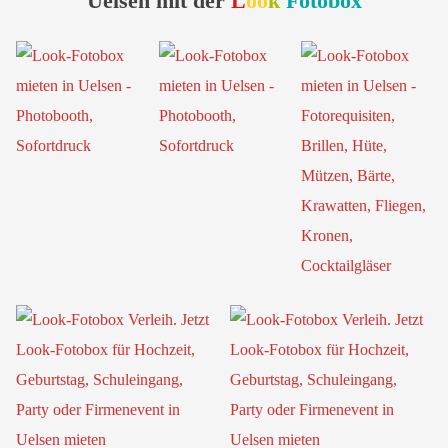
Uelsen mit der
L
oo
k
Fotobox