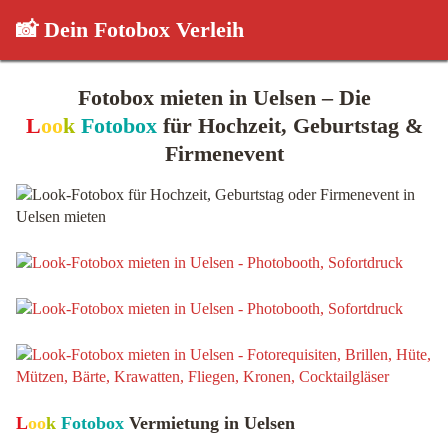
📸 Dein Fotobox Verleih
Fotobox mieten in Uelsen – Die
L
oo
k
Fotobox
für Hochzeit, Geburtstag &
Firmenevent
L
oo
k
Fotobox
Vermietung in Uelsen