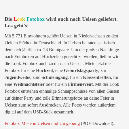
Die
L
oo
k
Fotobox
wird auch nach Uelsen geliefert.
Los geht's!
Mit 5.771 Einwohnern gehört Uelsen in Niedersachsen zu den
kleinen Städten in Deutschland. In Uelsen heiraten statistisch
demnach jährlich ca. 28 Brautpaare. Um der großen Nachfrage
nach Fotoboxen auf Hochzeiten gerecht zu werden, liefern wir
die Look-Fotobox auch zu dir nach Uelsen. Miete jetzt die
Fotobox für eine
Hochzeit
, eine
Geburtstagsparty
, zur
Jugendweihe
, zum
Schuleingang
, für ein
Klassentreffen
, für
eine
Weihnachtsfeier
oder für ein
Firmenevent
. Mit der Look-
Fotobox entstehen einmalige Schnappschüsse von allen Gästen
auf deiner Party und tolle Erinnerungsfotos an deine Feier in
Uelsen zum sofort Ausdrucken. Alle Fotos werden außerdem
digital auf dem USB-Stick gesammelt.
Fotobox-Miete in Uelsen und Umgebung
(PDF-Download).