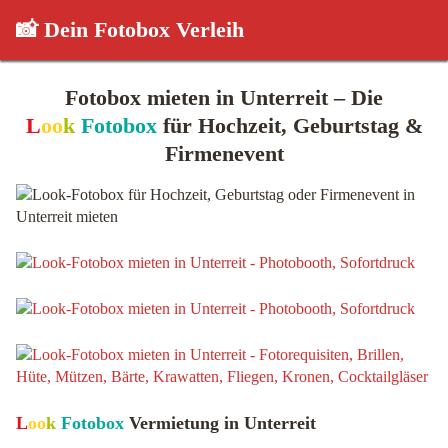
📸 Dein Fotobox Verleih
Fotobox mieten in Unterreit – Die
L
oo
k
Fotobox
für Hochzeit, Geburtstag &
Firmenevent
L
oo
k
Fotobox
Vermietung in Unterreit