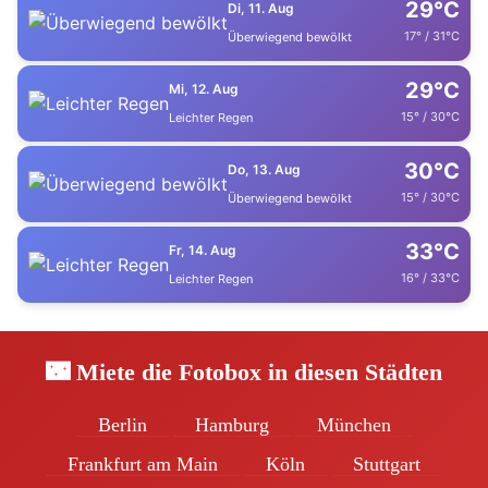
29°C
Di, 11. Aug
17° / 31°C
Überwiegend bewölkt
29°C
Mi, 12. Aug
15° / 30°C
Leichter Regen
30°C
Do, 13. Aug
15° / 30°C
Überwiegend bewölkt
33°C
Fr, 14. Aug
16° / 33°C
Leichter Regen
🌃 Miete die Fotobox in diesen Städten
Berlin
Hamburg
München
Frankfurt am Main
Köln
Stuttgart