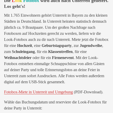
Die
L
oo
k
Fotobox
wird auch nach Unterreit geliefert.
Los geht's!
Mit 1.765 Einwohnern gehört Unterreit in Bayern zu den kleinen
Städten in Deutschland. In Unterreit heiraten statistisch demnach
jährlich ca. 9 Brautpaare. Um der großen Nachfrage nach
Fotoboxen auf Hochzeiten gerecht zu werden, liefern wir die
Look-Fotobox auch zu dir nach Unterreit. Miete jetzt die Fotobox
für eine
Hochzeit
, eine
Geburtstagsparty
, zur
Jugendweihe
,
zum
Schuleingang
, für ein
Klassentreffen
, für eine
Weihnachtsfeier
oder für ein
Firmenevent
. Mit der Look-
Fotobox entstehen einmalige Schnappschüsse von allen Gästen
auf deiner Party und tolle Erinnerungsfotos an deine Feier in
Unterreit zum sofort Ausdrucken. Alle Fotos werden außerdem
digital auf dem USB-Stick gesammelt.
Fotobox-Miete in Unterreit und Umgebung
(PDF-Download).
Wähle das Buchungsdatum und reserviere die Look-Fotobox für
deine Party in Unterreit: