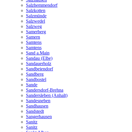
Salzhemmendorf
Salzkotten
Salzmünde
Salzwedel
Salzweg
Samerberg
Samern
Samtens
Samtens
Sand a.Main
Sandau (Elbe)
Sandauerholz
Sandbeiendorf
Sandberg
Sandbostel
Sande
Sandersdorf-Brehna
Sandersleben (Anhalt)
Sandesneben
Sandhausen
Sandstedt
Sangerhausen
Sanitz
Sanitz