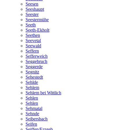
Seesen
Seeshaupt
Seester
Seestermühe
Seeth
Seeth-Ekholt
Seethen
Seevetal
Seewald
Seffern
Sefferweich
Seggebruch
Seggerde
Segnitz
Sehestedt
Sehlde
Sehlem
Sehlem bei Wittlich
Sehlen
Sehlen
Sehmatal
Sehnde
Seibersbach
Seifen
Seiffen/Erzgeb.