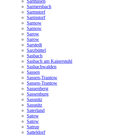
Sarlhusen
Sarmersbach
Sarmstorf
Sarmstorf
Sarnow
Sarnow
Sarow
Sarow
Sarstedt
Sarzbüttel
Sasbach
Sasbach am Kaiserstuhl
Sasbachwalden
Sassen
Sassen-Trantow
Sassen-Trantow
Sassenberg
Sassenburg
Sassnitz
Sassnitz
Saterland
Satow
Satow
Satrup
Satteldorf