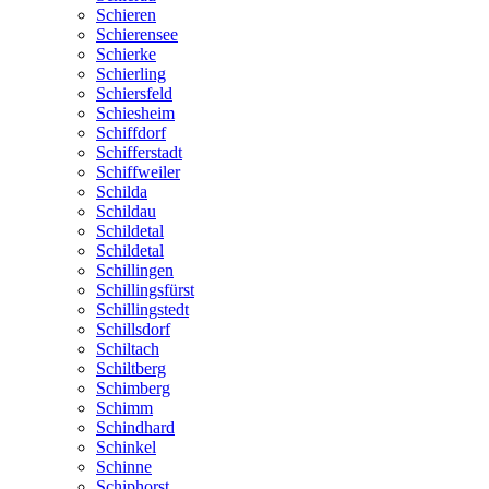
Schieren
Schierensee
Schierke
Schierling
Schiersfeld
Schiesheim
Schiffdorf
Schifferstadt
Schiffweiler
Schilda
Schildau
Schildetal
Schildetal
Schillingen
Schillingsfürst
Schillingstedt
Schillsdorf
Schiltach
Schiltberg
Schimberg
Schimm
Schindhard
Schinkel
Schinne
Schiphorst