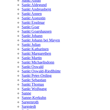
Sankt Alban
Sankt Aldegund
Sankt Andreasberg
Sankt Annen
Sankt Augustin
Sankt Englmar
Sankt Goar
Sankt Goarshausen
Sankt Johann
Sankt Johann bei Mayen
Sankt Julian
Sankt Katharinen
Sankt Margarethen
Sankt Martin
Sankt Michaelisdonn
Sankt Oswald
Sankt Oswald-Riedlhütte
Sankt Peter-Ording
Sankt Sebastian
Sankt Thomas
Sankt Wolfgang
Sanne
Sanne-Kerkuhn
Sargenroth
Sargstedt