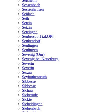
Sersheim
Sessenbach
Sessenhausen
Seßlach
Seth
Setzin
Setzin
Setzingen
Seubersdorf i.d.OPf.
Seukendorf
Seulingen
Seulingen
Sevenig (Our)
Sevenig bei Neuerburg
Severin
Severin
Sexau
Seybothenreuth
Sibbesse
Sibbesse
Sichau
Sickerode
Sickte
Siebeldingen
Siebenbach