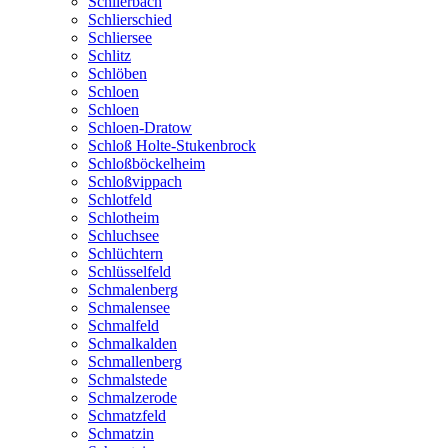
Schlierbach
Schlierschied
Schliersee
Schlitz
Schlöben
Schloen
Schloen
Schloen-Dratow
Schloß Holte-Stukenbrock
Schloßböckelheim
Schloßvippach
Schlotfeld
Schlotheim
Schluchsee
Schlüchtern
Schlüsselfeld
Schmalenberg
Schmalensee
Schmalfeld
Schmalkalden
Schmallenberg
Schmalstede
Schmalzerode
Schmatzfeld
Schmatzin