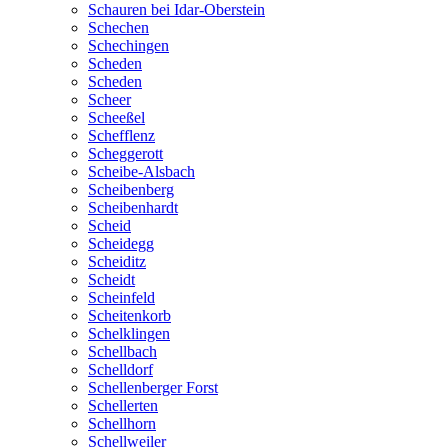
Schauren bei Idar-Oberstein
Schechen
Schechingen
Scheden
Scheden
Scheer
Scheeßel
Schefflenz
Scheggerott
Scheibe-Alsbach
Scheibenberg
Scheibenhardt
Scheid
Scheidegg
Scheiditz
Scheidt
Scheinfeld
Scheitenkorb
Schelklingen
Schellbach
Schelldorf
Schellenberger Forst
Schellerten
Schellhorn
Schellweiler