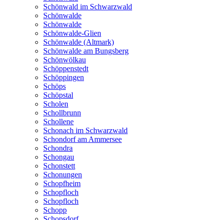
Schönwald im Schwarzwald
Schönwalde
Schönwalde
Schönwalde-Glien
Schönwalde (Altmark)
Schönwalde am Bungsberg
Schönwölkau
Schöppenstedt
Schöppingen
Schöps
Schöpstal
Scholen
Schollbrunn
Schollene
Schonach im Schwarzwald
Schondorf am Ammersee
Schondra
Schongau
Schonstett
Schonungen
Schopfheim
Schopfloch
Schopfloch
Schopp
Schopsdorf