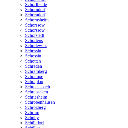
Schorfheide
Schorndorf
Schorndorf
Schornsheim
Schorssow
Schorssow
Schorstedt
Schortens
Schortewitz
Schossin
Schossin
Schotten
Schraden
Schramberg
Schrampe
Schraplau
Schrecksbach
Schretstaken
Schriesheim
Schrobenhausen
Schrozberg
Schrum
Schuby
Schülldorf
Schüller