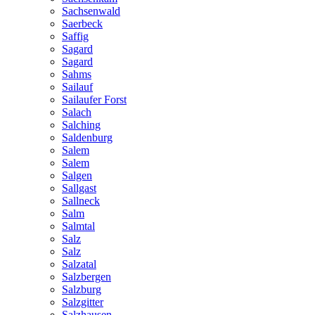
Sachsenwald
Saerbeck
Saffig
Sagard
Sagard
Sahms
Sailauf
Sailaufer Forst
Salach
Salching
Saldenburg
Salem
Salem
Salgen
Sallgast
Sallneck
Salm
Salmtal
Salz
Salz
Salzatal
Salzbergen
Salzburg
Salzgitter
Salzhausen