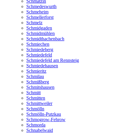
Schmatzin
Schmedeswurth
Schmeheim
Schmellerforst
Schmelz
Schmidgaden
Schmidmühlen
Schmidthachenbach
Schmiechen
Schmiedeberg
Schmiedefeld
Schmiedefeld am Rennsteig
Schmiedehausen
Schmieritz
Schmilau
Schmißberg
Schmitshausen
Schmitt
Schmitten
Schmittweiler
Schmölln
Schmölln-Putzkau
Schmogrow-Fehrow
Schmorda
Schnabelwaid