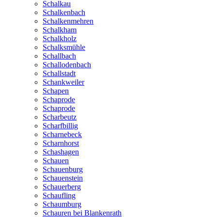
Schalkau
Schalkenbach
Schalkenmehren
Schalkham
Schalkholz
Schalksmühle
Schallbach
Schallodenbach
Schallstadt
Schankweiler
Schapen
Schaprode
Schaprode
Scharbeutz
Scharfbillig
Scharnebeck
Scharnhorst
Schashagen
Schauen
Schauenburg
Schauenstein
Schauerberg
Schaufling
Schaumburg
Schauren bei Blankenrath