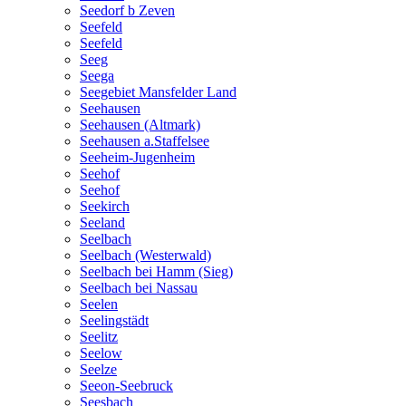
Seedorf b Zeven
Seefeld
Seefeld
Seeg
Seega
Seegebiet Mansfelder Land
Seehausen
Seehausen (Altmark)
Seehausen a.Staffelsee
Seeheim-Jugenheim
Seehof
Seehof
Seekirch
Seeland
Seelbach
Seelbach (Westerwald)
Seelbach bei Hamm (Sieg)
Seelbach bei Nassau
Seelen
Seelingstädt
Seelitz
Seelow
Seelze
Seeon-Seebruck
Seesbach