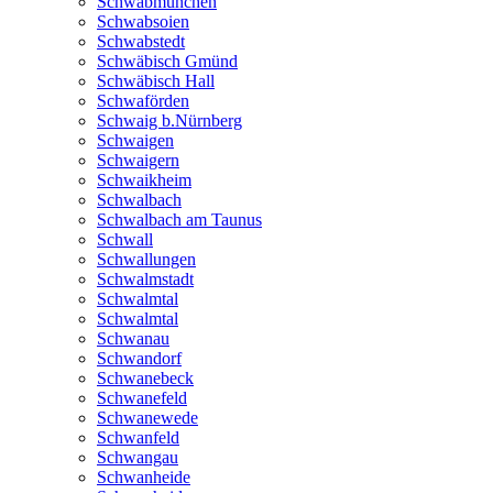
Schwabmünchen
Schwabsoien
Schwabstedt
Schwäbisch Gmünd
Schwäbisch Hall
Schwaförden
Schwaig b.Nürnberg
Schwaigen
Schwaigern
Schwaikheim
Schwalbach
Schwalbach am Taunus
Schwall
Schwallungen
Schwalmstadt
Schwalmtal
Schwalmtal
Schwanau
Schwandorf
Schwanebeck
Schwanefeld
Schwanewede
Schwanfeld
Schwangau
Schwanheide