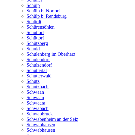
Schülp
Schülp b. Nortorf
Schülp b. Rendsburg
Schürdt
Schürensöhlen
Schüttorf
Schüttorf
Schützberg
Schuld
Schulenberg im Oberharz
Schulendorf
Schulzendorf
Schuttertal
Schutterwald
Schutz
Schutzbach
Schwaan
Schwaan
Schwaara
Schwabach
Schwabbruck
Schwabenheim an der Selz
Schwabhausen
Schwabhausen