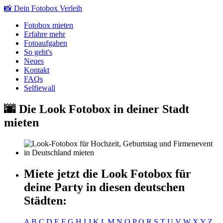
📸 Dein Fotobox Verleih
Fotobox mieten
Erfahre mehr
Fotoaufgaben
So geht's
Neues
Kontakt
FAQ
s
Selfiewall
🌆 Die
L
oo
k
Fotobox
in deiner Stadt
mieten
Miete jetzt die
L
oo
k
Fotobox
für
deine Party in diesen deutschen
Städten:
A
B
C
D
E
F
G
H
I
J
K
L
M
N
O
P
Q
R
S
T
U
V
W
X
Y
Z