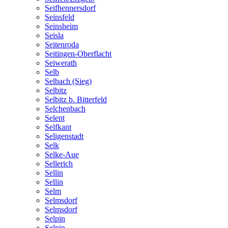
Seifhennersdorf
Seinsfeld
Seinsheim
Seisla
Seitenroda
Seitingen-Oberflacht
Seiwerath
Selb
Selbach (Sieg)
Selbitz
Selbitz b. Bitterfeld
Selchenbach
Selent
Selfkant
Seligenstadt
Selk
Selke-Aue
Sellerich
Sellin
Sellin
Selm
Selmsdorf
Selmsdorf
Selpin
Selpin