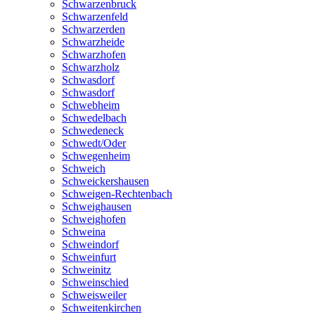
Schwarzenbruck
Schwarzenfeld
Schwarzerden
Schwarzheide
Schwarzhofen
Schwarzholz
Schwasdorf
Schwasdorf
Schwebheim
Schwedelbach
Schwedeneck
Schwedt/Oder
Schwegenheim
Schweich
Schweickershausen
Schweigen-Rechtenbach
Schweighausen
Schweighofen
Schweina
Schweindorf
Schweinfurt
Schweinitz
Schweinschied
Schweisweiler
Schweitenkirchen