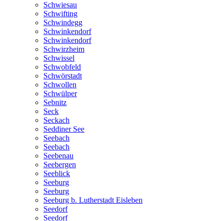
Schwiesau
Schwifting
Schwindegg
Schwinkendorf
Schwinkendorf
Schwirzheim
Schwissel
Schwobfeld
Schwörstadt
Schwollen
Schwülper
Sebnitz
Seck
Seckach
Seddiner See
Seebach
Seebach
Seebenau
Seebergen
Seeblick
Seeburg
Seeburg
Seeburg b. Lutherstadt Eisleben
Seedorf
Seedorf