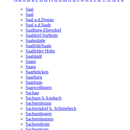
Saal
Saal
Saal a.d.Donau
Saal a.d.Saale
Saalburg-Ebersdorf
Saaldorf-Surheim
Saaleplatte
Saalfeld/Saale
Saalfelder Höhe
Saalstadt
Saara
Saara
Saarbrücken
Saarburg
Saarlouis
Saarwellingen
Sachau
Sachsen b.Ansbach
Sachsenbrunn
Sachsendorf b. Schönebeck
Sachsenhagen
Sachsenhausen
Sachsenheim
Sachsenkam