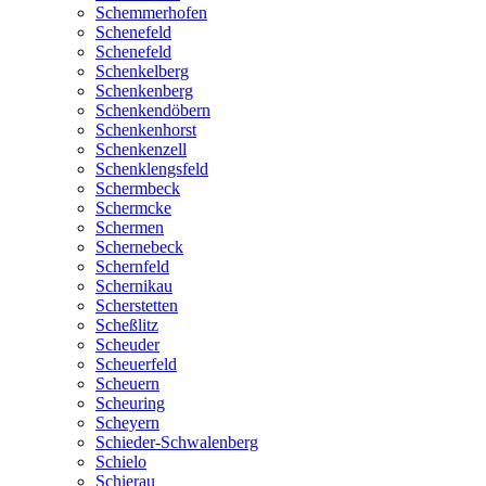
Schemmerhofen
Schenefeld
Schenefeld
Schenkelberg
Schenkenberg
Schenkendöbern
Schenkenhorst
Schenkenzell
Schenklengsfeld
Schermbeck
Schermcke
Schermen
Schernebeck
Schernfeld
Schernikau
Scherstetten
Scheßlitz
Scheuder
Scheuerfeld
Scheuern
Scheuring
Scheyern
Schieder-Schwalenberg
Schielo
Schierau