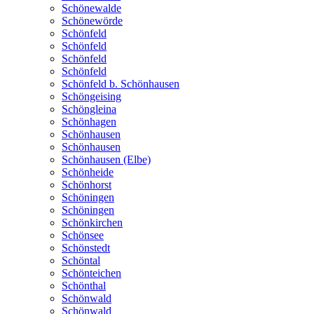
Schönewalde
Schönewörde
Schönfeld
Schönfeld
Schönfeld
Schönfeld
Schönfeld b. Schönhausen
Schöngeising
Schöngleina
Schönhagen
Schönhausen
Schönhausen
Schönhausen (Elbe)
Schönheide
Schönhorst
Schöningen
Schöningen
Schönkirchen
Schönsee
Schönstedt
Schöntal
Schönteichen
Schönthal
Schönwald
Schönwald