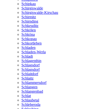
Schipkau
Schirgiswalde
Schirgiswalde-Kirschau
Schirmitz
Schirnding
Schkeuditz
Schkölen
Schköna
Schkopau
Schkortleben
Schladen
Schladen-Werla
Schladt
Schlagenthin
Schlagsdorf
Schlagsdorf
Schlaitdorf
Schlaitz
Schlammersdorf
Schlangen
Schlangenbad
Schlat
Schlaubetal
Schleberoda
Schleching