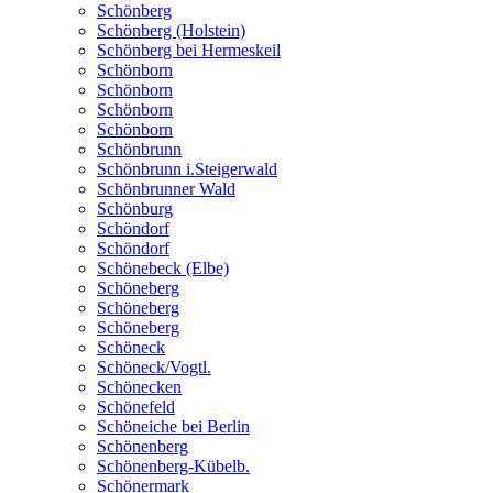
Schönberg
Schönberg (Holstein)
Schönberg bei Hermeskeil
Schönborn
Schönborn
Schönborn
Schönborn
Schönbrunn
Schönbrunn i.Steigerwald
Schönbrunner Wald
Schönburg
Schöndorf
Schöndorf
Schönebeck (Elbe)
Schöneberg
Schöneberg
Schöneberg
Schöneck
Schöneck/Vogtl.
Schönecken
Schönefeld
Schöneiche bei Berlin
Schönenberg
Schönenberg-Kübelb.
Schönermark