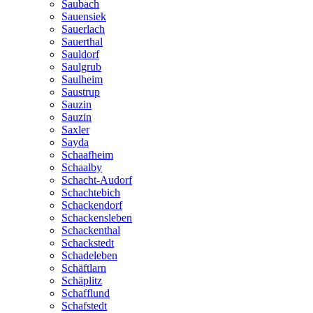
Saubach
Sauensiek
Sauerlach
Sauerthal
Sauldorf
Saulgrub
Saulheim
Saustrup
Sauzin
Sauzin
Saxler
Sayda
Schaafheim
Schaalby
Schacht-Audorf
Schachtebich
Schackendorf
Schackensleben
Schackenthal
Schackstedt
Schadeleben
Schäftlarn
Schäplitz
Schafflund
Schafstedt