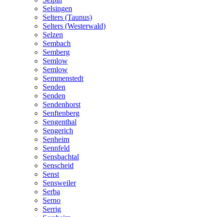
Selsingen
Selters (Taunus)
Selters (Westerwald)
Selzen
Sembach
Semberg
Semlow
Semlow
Semmenstedt
Senden
Senden
Sendenhorst
Senftenberg
Sengenthal
Sengerich
Senheim
Sennfeld
Sensbachtal
Senscheid
Senst
Sensweiler
Serba
Serno
Serrig