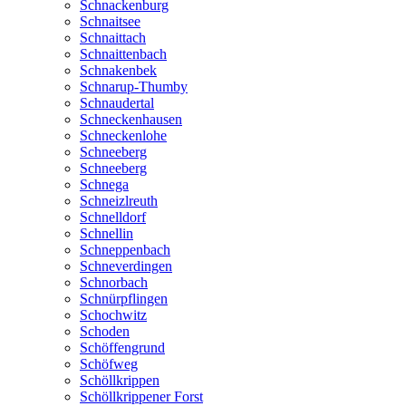
Schnackenburg
Schnaitsee
Schnaittach
Schnaittenbach
Schnakenbek
Schnarup-Thumby
Schnaudertal
Schneckenhausen
Schneckenlohe
Schneeberg
Schneeberg
Schnega
Schneizlreuth
Schnelldorf
Schnellin
Schneppenbach
Schneverdingen
Schnorbach
Schnürpflingen
Schochwitz
Schoden
Schöffengrund
Schöfweg
Schöllkrippen
Schöllkrippener Forst