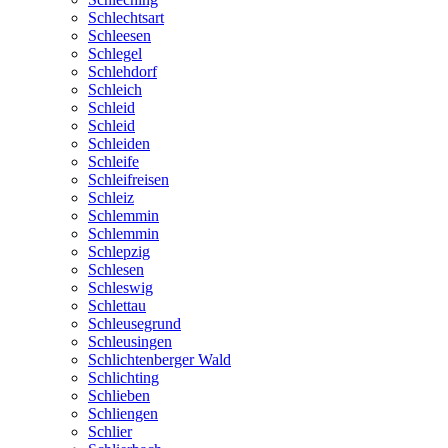
Schlechtsart
Schleesen
Schlegel
Schlehdorf
Schleich
Schleid
Schleid
Schleiden
Schleife
Schleifreisen
Schleiz
Schlemmin
Schlemmin
Schlepzig
Schlesen
Schleswig
Schlettau
Schleusegrund
Schleusingen
Schlichtenberger Wald
Schlichting
Schlieben
Schliengen
Schlier