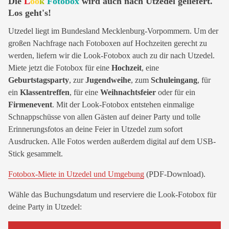
Die
L
oo
k
Fotobox
wird auch nach Utzedel geliefert.
Los geht's!
Utzedel liegt im Bundesland Mecklenburg-Vorpommern. Um der
großen Nachfrage nach Fotoboxen auf Hochzeiten gerecht zu
werden, liefern wir die Look-Fotobox auch zu dir nach Utzedel.
Miete jetzt die Fotobox für eine
Hochzeit
, eine
Geburtstagsparty
, zur
Jugendweihe
, zum
Schuleingang
, für
ein
Klassentreffen
, für eine
Weihnachtsfeier
oder für ein
Firmenevent
. Mit der Look-Fotobox entstehen einmalige
Schnappschüsse von allen Gästen auf deiner Party und tolle
Erinnerungsfotos an deine Feier in Utzedel zum sofort
Ausdrucken. Alle Fotos werden außerdem digital auf dem USB-
Stick gesammelt.
Fotobox-Miete in Utzedel und Umgebung
(PDF-Download).
Wähle das Buchungsdatum und reserviere die Look-Fotobox für
deine Party in Utzedel: