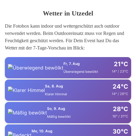
Wetter in Utzedel
Die Fotobox kann indoor und wettergeschützt auch outdoor
verwendet werden. Beim Outdooreinsatz muss vor Regen und
Feuchtigkeit geschützt werden. Für Dein Event hast Du das
Wetter mit der 7-Tage-Vorschau im Blick:
21°C
Fr, 7. Aug
14° / 23°C
Überwiegend bewölkt
24°C
Sa, 8. Aug
14° / 26°C
Klarer Himmel
28°C
So, 9. Aug
16° / 31°C
Mäßig bewölkt
30°C
Mo, 10. Aug