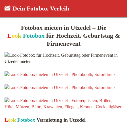
📸 Dein Fotobox Verleih
Fotobox mieten in Utzedel – Die
L
oo
k
Fotobox
für Hochzeit, Geburtstag &
Firmenevent
L
oo
k
Fotobox
Vermietung in Utzedel