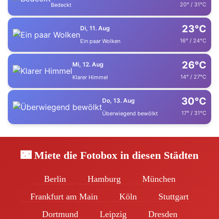
20° / 31°C
Bedeckt
23°C
Di, 11. Aug
16° / 24°C
Ein paar Wolken
26°C
Mi, 12. Aug
14° / 27°C
Klarer Himmel
30°C
Do, 13. Aug
17° / 31°C
Überwiegend bewölkt
🌃 Miete die Fotobox in diesen Städten
Berlin
Hamburg
München
Frankfurt am Main
Köln
Stuttgart
Dortmund
Leipzig
Dresden