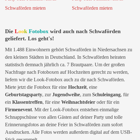
Die
L
oo
k
Fotobox
wird auch nach Schwaförden
geliefert. Los geht's!
Mit 1.488 Einwohnern gehört Schwaförden in Niedersachsen zu
den kleinen Städten in Deutschland. In Schwaförden heiraten
statistisch demnach jährlich ca. 7 Brautpaare. Um der großen
Nachfrage nach Fotoboxen auf Hochzeiten gerecht zu werden,
liefern wir die Look-Fotobox auch zu dir nach Schwaförden.
Miete jetzt die Fotobox für eine
Hochzeit
, eine
Geburtstagsparty
, zur
Jugendweihe
, zum
Schuleingang
, für
ein
Klassentreffen
, für eine
Weihnachtsfeier
oder für ein
Firmenevent
. Mit der Look-Fotobox entstehen einmalige
Schnappschüsse von allen Gästen auf deiner Party und tolle
Erinnerungsfotos an deine Feier in Schwaförden zum sofort
Ausdrucken. Alle Fotos werden außerdem digital auf dem USB-
Stick gesammelt.