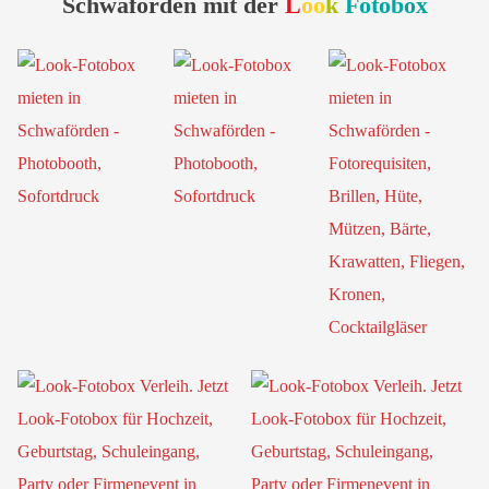
Schwaförden mit der
L
oo
k
Fotobox