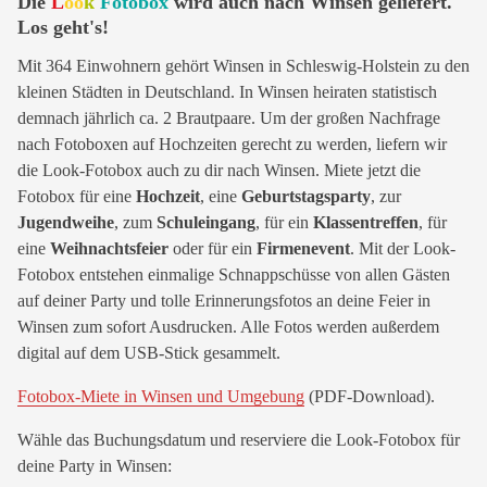
Die
L
oo
k
Fotobox
wird auch nach Winsen geliefert.
Los geht's!
Mit 364 Einwohnern gehört Winsen in Schleswig-Holstein zu den
kleinen Städten in Deutschland. In Winsen heiraten statistisch
demnach jährlich ca. 2 Brautpaare. Um der großen Nachfrage
nach Fotoboxen auf Hochzeiten gerecht zu werden, liefern wir
die Look-Fotobox auch zu dir nach Winsen. Miete jetzt die
Fotobox für eine
Hochzeit
, eine
Geburtstagsparty
, zur
Jugendweihe
, zum
Schuleingang
, für ein
Klassentreffen
, für
eine
Weihnachtsfeier
oder für ein
Firmenevent
. Mit der Look-
Fotobox entstehen einmalige Schnappschüsse von allen Gästen
auf deiner Party und tolle Erinnerungsfotos an deine Feier in
Winsen zum sofort Ausdrucken. Alle Fotos werden außerdem
digital auf dem USB-Stick gesammelt.
Fotobox-Miete in Winsen und Umgebung
(PDF-Download).
Wähle das Buchungsdatum und reserviere die Look-Fotobox für
deine Party in Winsen: