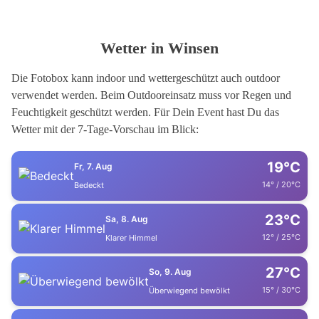
Wetter in Winsen
Die Fotobox kann indoor und wettergeschützt auch outdoor
verwendet werden. Beim Outdooreinsatz muss vor Regen und
Feuchtigkeit geschützt werden. Für Dein Event hast Du das
Wetter mit der 7-Tage-Vorschau im Blick:
19°C
Fr, 7. Aug
14° / 20°C
Bedeckt
23°C
Sa, 8. Aug
12° / 25°C
Klarer Himmel
27°C
So, 9. Aug
15° / 30°C
Überwiegend bewölkt