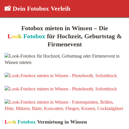
📸 Dein Fotobox Verleih
Fotobox mieten in Winsen – Die
L
oo
k
Fotobox
für Hochzeit, Geburtstag &
Firmenevent
L
oo
k
Fotobox
Vermietung in Winsen