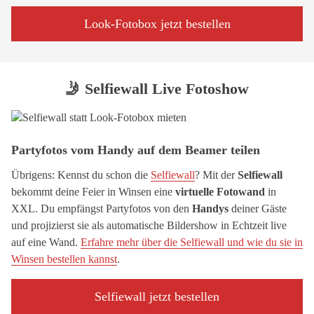
Look-Fotobox jetzt bestellen
🤳 Selfiewall Live Fotoshow
Partyfotos vom Handy auf dem Beamer teilen
Übrigens: Kennst du schon die
Selfiewall
? Mit der
Selfiewall
bekommt deine Feier in Winsen eine
virtuelle Fotowand
in
XXL. Du empfängst Partyfotos von den
Handys
deiner Gäste
und projizierst sie als automatische Bildershow in Echtzeit live
auf eine Wand.
Erfahre mehr über die Selfiewall und wie du sie in
Winsen bestellen kannst
.
Selfiewall jetzt bestellen