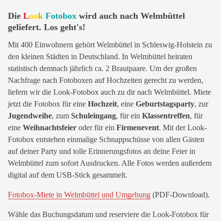
Die
L
oo
k
Fotobox
wird auch nach Welmbüttel
geliefert. Los geht's!
Mit 400 Einwohnern gehört Welmbüttel in Schleswig-Holstein zu
den kleinen Städten in Deutschland. In Welmbüttel heiraten
statistisch demnach jährlich ca. 2 Brautpaare. Um der großen
Nachfrage nach Fotoboxen auf Hochzeiten gerecht zu werden,
liefern wir die Look-Fotobox auch zu dir nach Welmbüttel. Miete
jetzt die Fotobox für eine
Hochzeit
, eine
Geburtstagsparty
, zur
Jugendweihe
, zum
Schuleingang
, für ein
Klassentreffen
, für
eine
Weihnachtsfeier
oder für ein
Firmenevent
. Mit der Look-
Fotobox entstehen einmalige Schnappschüsse von allen Gästen
auf deiner Party und tolle Erinnerungsfotos an deine Feier in
Welmbüttel zum sofort Ausdrucken. Alle Fotos werden außerdem
digital auf dem USB-Stick gesammelt.
Fotobox-Miete in Welmbüttel und Umgebung
(PDF-Download).
Wähle das Buchungsdatum und reserviere die Look-Fotobox für