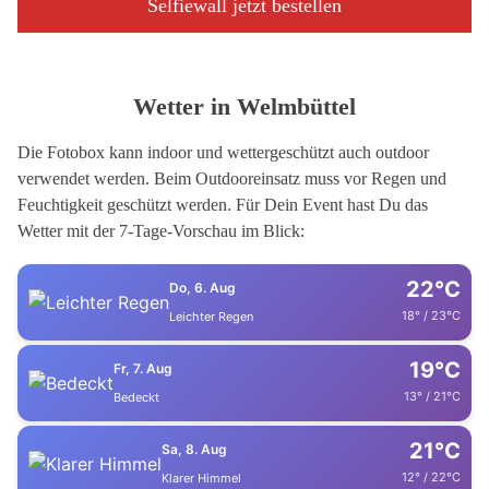
Selfiewall jetzt bestellen
Wetter in Welmbüttel
Die Fotobox kann indoor und wettergeschützt auch outdoor
verwendet werden. Beim Outdooreinsatz muss vor Regen und
Feuchtigkeit geschützt werden. Für Dein Event hast Du das
Wetter mit der 7-Tage-Vorschau im Blick:
22°C
Do, 6. Aug
18° / 23°C
Leichter Regen
19°C
Fr, 7. Aug
13° / 21°C
Bedeckt
21°C
Sa, 8. Aug
12° / 22°C
Klarer Himmel