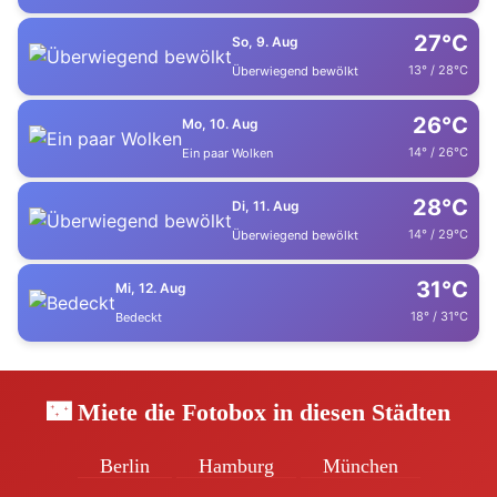
27°C
So, 9. Aug
13° / 28°C
Überwiegend bewölkt
26°C
Mo, 10. Aug
14° / 26°C
Ein paar Wolken
28°C
Di, 11. Aug
14° / 29°C
Überwiegend bewölkt
31°C
Mi, 12. Aug
18° / 31°C
Bedeckt
🌃 Miete die Fotobox in diesen Städten
Berlin
Hamburg
München