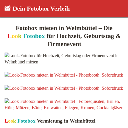
📸 Dein Fotobox Verleih
Fotobox mieten in Welmbüttel – Die
L
oo
k
Fotobox
für Hochzeit, Geburtstag &
Firmenevent
L
oo
k
Fotobox
Vermietung in Welmbüttel