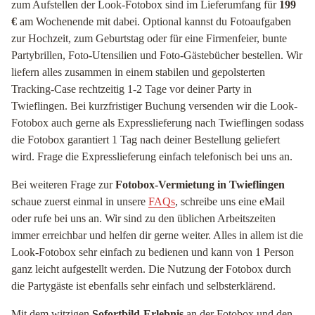
zum Aufstellen der Look-Fotobox sind im Lieferumfang für
199
€
am Wochenende mit dabei. Optional kannst du Fotoaufgaben
zur Hochzeit, zum Geburtstag oder für eine Firmenfeier, bunte
Partybrillen, Foto-Utensilien und Foto-Gästebücher bestellen. Wir
liefern alles zusammen in einem stabilen und gepolsterten
Tracking-Case rechtzeitig 1-2 Tage vor deiner Party in
Twieflingen. Bei kurzfristiger Buchung versenden wir die Look-
Fotobox auch gerne als Expresslieferung nach Twieflingen sodass
die Fotobox garantiert 1 Tag nach deiner Bestellung geliefert
wird. Frage die Expresslieferung einfach telefonisch bei uns an.
Bei weiteren Frage zur
Fotobox-Vermietung in Twieflingen
schaue zuerst einmal in unsere
FAQs
, schreibe uns eine eMail
oder rufe bei uns an. Wir sind zu den üblichen Arbeitszeiten
immer erreichbar und helfen dir gerne weiter. Alles in allem ist die
Look-Fotobox sehr einfach zu bedienen und kann von 1 Person
ganz leicht aufgestellt werden. Die Nutzung der Fotobox durch
die Partygäste ist ebenfalls sehr einfach und selbsterklärend.
Mit dem witzigen
Sofortbild-Erlebnis
an der Fotobox und den