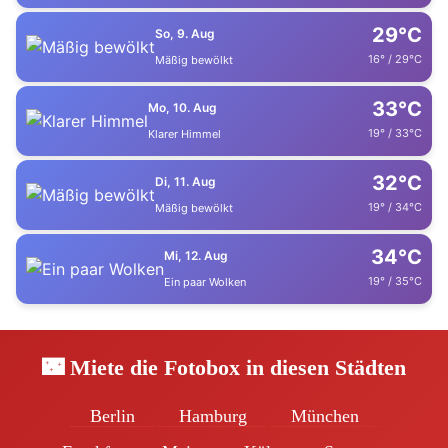
29°C
So, 9. Aug
16° / 29°C
Mäßig bewölkt
33°C
Mo, 10. Aug
19° / 33°C
Klarer Himmel
32°C
Di, 11. Aug
19° / 34°C
Mäßig bewölkt
34°C
Mi, 12. Aug
19° / 35°C
Ein paar Wolken
🌃 Miete die Fotobox in diesen Städten
Berlin
Hamburg
München