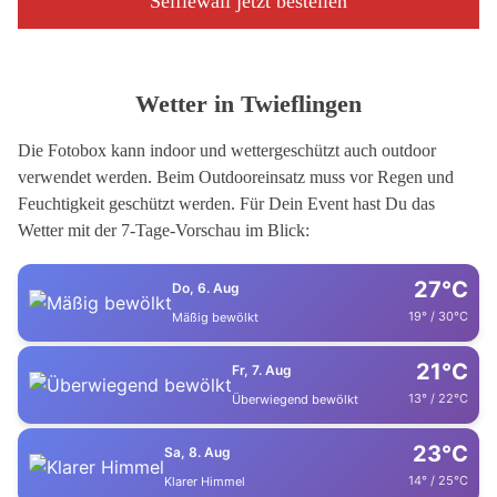
Selfiewall jetzt bestellen
Wetter in Twieflingen
Die Fotobox kann indoor und wettergeschützt auch outdoor
verwendet werden. Beim Outdooreinsatz muss vor Regen und
Feuchtigkeit geschützt werden. Für Dein Event hast Du das
Wetter mit der 7-Tage-Vorschau im Blick:
27°C
Do, 6. Aug
19° / 30°C
Mäßig bewölkt
21°C
Fr, 7. Aug
13° / 22°C
Überwiegend bewölkt
23°C
Sa, 8. Aug
14° / 25°C
Klarer Himmel