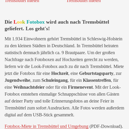
Die
L
oo
k
Fotobox
wird auch nach Tremsbüttel
geliefert. Los geht's!
Mit 1.934 Einwohnern gehört Tremsbüttel in Schleswig-Holstein
zu den kleinen Städten in Deutschland. In Tremsbüttel heiraten
statistisch demnach jährlich ca. 9 Brautpaare. Um der großen
Nachfrage nach Fotoboxen auf Hochzeiten gerecht zu werden,
liefern wir die Look-Fotobox auch zu dir nach Tremsbüttel. Miete
jetzt die Fotobox für eine
Hochzeit
, eine
Geburtstagsparty
, zur
Jugendweihe
, zum
Schuleingang
, für ein
Klassentreffen
, für
eine
Weihnachtsfeier
oder für ein
Firmenevent
. Mit der Look-
Fotobox entstehen einmalige Schnappschüsse von allen Gästen
auf deiner Party und tolle Erinnerungsfotos an deine Feier in
Tremsbüttel zum sofort Ausdrucken. Alle Fotos werden außerdem
digital auf dem USB-Stick gesammelt.
Fotobox-Miete in Tremsbüttel und Umgebung
(PDF-Download).