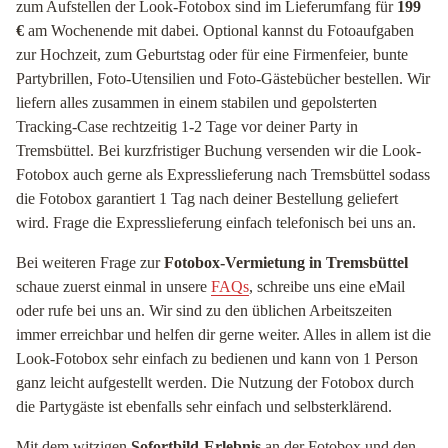
zum Aufstellen der Look-Fotobox sind im Lieferumfang für
199
€
am Wochenende mit dabei. Optional kannst du Fotoaufgaben
zur Hochzeit, zum Geburtstag oder für eine Firmenfeier, bunte
Partybrillen, Foto-Utensilien und Foto-Gästebücher bestellen. Wir
liefern alles zusammen in einem stabilen und gepolsterten
Tracking-Case rechtzeitig 1-2 Tage vor deiner Party in
Tremsbüttel. Bei kurzfristiger Buchung versenden wir die Look-
Fotobox auch gerne als Expresslieferung nach Tremsbüttel sodass
die Fotobox garantiert 1 Tag nach deiner Bestellung geliefert
wird. Frage die Expresslieferung einfach telefonisch bei uns an.
Bei weiteren Frage zur
Fotobox-Vermietung in Tremsbüttel
schaue zuerst einmal in unsere
FAQs
, schreibe uns eine eMail
oder rufe bei uns an. Wir sind zu den üblichen Arbeitszeiten
immer erreichbar und helfen dir gerne weiter. Alles in allem ist die
Look-Fotobox sehr einfach zu bedienen und kann von 1 Person
ganz leicht aufgestellt werden. Die Nutzung der Fotobox durch
die Partygäste ist ebenfalls sehr einfach und selbsterklärend.
Mit dem witzigen
Sofortbild-Erlebnis
an der Fotobox und den