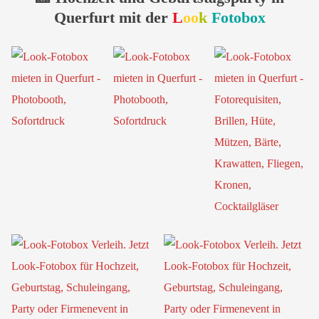
Querfurt mit der
L
oo
k
Fotobox