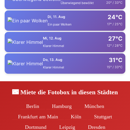
20° / 33°C
Überwiegend bewölkt
24°C
Di, 11. Aug
17° / 25°C
Ein paar Wolken
27°C
Mi, 12. Aug
12° / 28°C
Klarer Himmel
31°C
Do, 13. Aug
15° / 33°C
Klarer Himmel
🌃 Miete die Fotobox in diesen Städten
Berlin
Hamburg
München
Frankfurt am Main
Köln
Stuttgart
Dortmund
Leipzig
Dresden