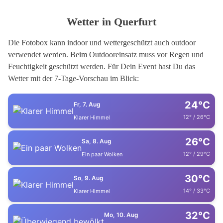
Wetter in Querfurt
Die Fotobox kann indoor und wettergeschützt auch outdoor
verwendet werden. Beim Outdooreinsatz muss vor Regen und
Feuchtigkeit geschützt werden. Für Dein Event hast Du das
Wetter mit der 7-Tage-Vorschau im Blick:
24°C
Fr, 7. Aug
12° / 26°C
Klarer Himmel
26°C
Sa, 8. Aug
12° / 29°C
Ein paar Wolken
30°C
So, 9. Aug
14° / 33°C
Klarer Himmel
32°C
Mo, 10. Aug