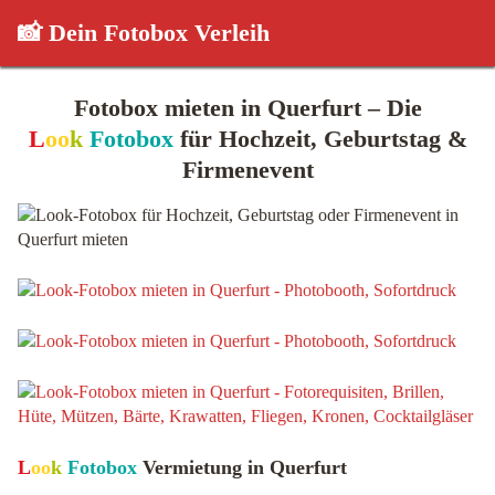
📸 Dein Fotobox Verleih
Fotobox mieten in Querfurt – Die
L
oo
k
Fotobox
für Hochzeit, Geburtstag &
Firmenevent
L
oo
k
Fotobox
Vermietung in Querfurt