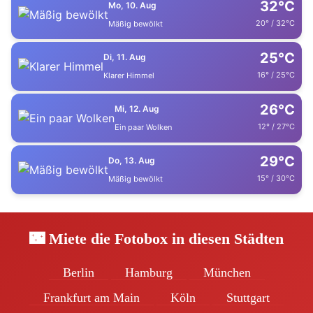
32°C
Mo, 10. Aug
20° / 32°C
Mäßig bewölkt
25°C
Di, 11. Aug
16° / 25°C
Klarer Himmel
26°C
Mi, 12. Aug
12° / 27°C
Ein paar Wolken
29°C
Do, 13. Aug
15° / 30°C
Mäßig bewölkt
🌃 Miete die Fotobox in diesen Städten
Berlin
Hamburg
München
Frankfurt am Main
Köln
Stuttgart