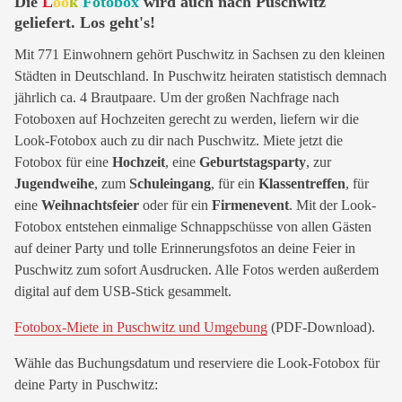
Die
L
oo
k
Fotobox
wird auch nach Puschwitz
geliefert. Los geht's!
Mit 771 Einwohnern gehört Puschwitz in Sachsen zu den kleinen
Städten in Deutschland. In Puschwitz heiraten statistisch demnach
jährlich ca. 4 Brautpaare. Um der großen Nachfrage nach
Fotoboxen auf Hochzeiten gerecht zu werden, liefern wir die
Look-Fotobox auch zu dir nach Puschwitz. Miete jetzt die
Fotobox für eine
Hochzeit
, eine
Geburtstagsparty
, zur
Jugendweihe
, zum
Schuleingang
, für ein
Klassentreffen
, für
eine
Weihnachtsfeier
oder für ein
Firmenevent
. Mit der Look-
Fotobox entstehen einmalige Schnappschüsse von allen Gästen
auf deiner Party und tolle Erinnerungsfotos an deine Feier in
Puschwitz zum sofort Ausdrucken. Alle Fotos werden außerdem
digital auf dem USB-Stick gesammelt.
Fotobox-Miete in Puschwitz und Umgebung
(PDF-Download).
Wähle das Buchungsdatum und reserviere die Look-Fotobox für
deine Party in Puschwitz: