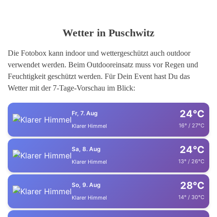
Wetter in Puschwitz
Die Fotobox kann indoor und wettergeschützt auch outdoor
verwendet werden. Beim Outdooreinsatz muss vor Regen und
Feuchtigkeit geschützt werden. Für Dein Event hast Du das
Wetter mit der 7-Tage-Vorschau im Blick:
24°C
Fr, 7. Aug
16° / 27°C
Klarer Himmel
24°C
Sa, 8. Aug
13° / 26°C
Klarer Himmel
28°C
So, 9. Aug
14° / 30°C
Klarer Himmel