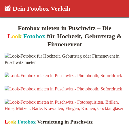
📸 Dein Fotobox Verleih
Fotobox mieten in Puschwitz – Die
L
oo
k
Fotobox
für Hochzeit, Geburtstag &
Firmenevent
L
oo
k
Fotobox
Vermietung in Puschwitz