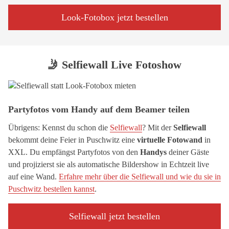
Look-Fotobox jetzt bestellen
🤳 Selfiewall Live Fotoshow
Partyfotos vom Handy auf dem Beamer teilen
Übrigens: Kennst du schon die
Selfiewall
? Mit der
Selfiewall
bekommt deine Feier in Puschwitz eine
virtuelle Fotowand
in
XXL. Du empfängst Partyfotos von den
Handys
deiner Gäste
und projizierst sie als automatische Bildershow in Echtzeit live
auf eine Wand.
Erfahre mehr über die Selfiewall und wie du sie in
Puschwitz bestellen kannst
.
Selfiewall jetzt bestellen