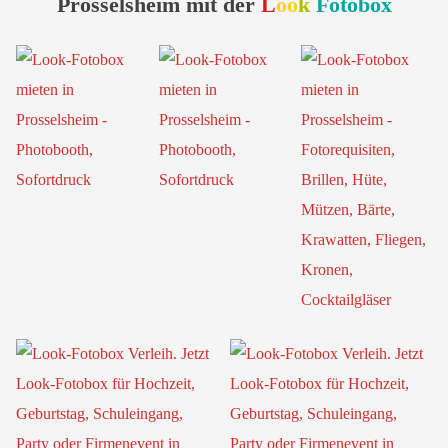
Prosselsheim mit der
L
oo
k
Fotobox