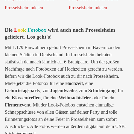
Die
L
oo
k
Fotobox
wird auch nach Prosselsheim
geliefert. Los geht's!
Mit 1.179 Einwohnern gehört Prosselsheim in Bayern zu den
kleinen Städten in Deutschland. In Prosselsheim heiraten
statistisch demnach jährlich ca. 6 Brautpaare. Um der großen
Nachfrage nach Fotoboxen auf Hochzeiten gerecht zu werden,
liefern wir die Look-Fotobox auch zu dir nach Prosselsheim.
Miete jetzt die Fotobox für eine
Hochzeit
, eine
Geburtstagsparty
, zur
Jugendweihe
, zum
Schuleingang
, für
ein
Klassentreffen
, für eine
Weihnachtsfeier
oder für ein
Firmenevent
. Mit der Look-Fotobox entstehen einmalige
Schnappschüsse von allen Gästen auf deiner Party und tolle
Erinnerungsfotos an deine Feier in Prosselsheim zum sofort
Ausdrucken. Alle Fotos werden außerdem digital auf dem USB-
Stick gesammelt.