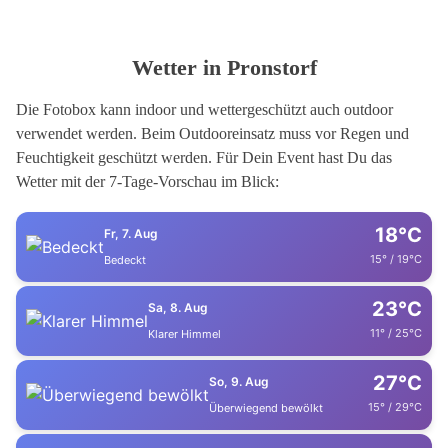
Wetter in Pronstorf
Die Fotobox kann indoor und wettergeschützt auch outdoor
verwendet werden. Beim Outdooreinsatz muss vor Regen und
Feuchtigkeit geschützt werden. Für Dein Event hast Du das
Wetter mit der 7-Tage-Vorschau im Blick:
18°C
Fr, 7. Aug
15° / 19°C
Bedeckt
23°C
Sa, 8. Aug
11° / 25°C
Klarer Himmel
27°C
So, 9. Aug
15° / 29°C
Überwiegend bewölkt