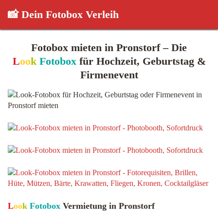
📸 Dein Fotobox Verleih
Fotobox mieten in Pronstorf – Die
L
oo
k
Fotobox
für Hochzeit, Geburtstag &
Firmenevent
L
oo
k
Fotobox
Vermietung in Pronstorf