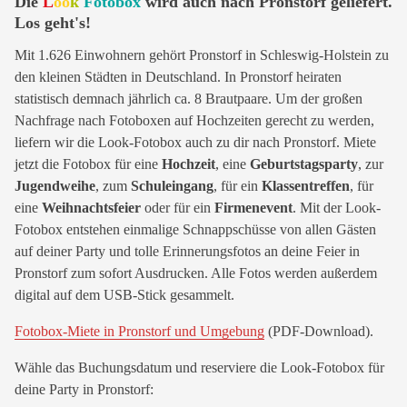
Die
L
oo
k
Fotobox
wird auch nach Pronstorf geliefert.
Los geht's!
Mit 1.626 Einwohnern gehört Pronstorf in Schleswig-Holstein zu
den kleinen Städten in Deutschland. In Pronstorf heiraten
statistisch demnach jährlich ca. 8 Brautpaare. Um der großen
Nachfrage nach Fotoboxen auf Hochzeiten gerecht zu werden,
liefern wir die Look-Fotobox auch zu dir nach Pronstorf. Miete
jetzt die Fotobox für eine
Hochzeit
, eine
Geburtstagsparty
, zur
Jugendweihe
, zum
Schuleingang
, für ein
Klassentreffen
, für
eine
Weihnachtsfeier
oder für ein
Firmenevent
. Mit der Look-
Fotobox entstehen einmalige Schnappschüsse von allen Gästen
auf deiner Party und tolle Erinnerungsfotos an deine Feier in
Pronstorf zum sofort Ausdrucken. Alle Fotos werden außerdem
digital auf dem USB-Stick gesammelt.
Fotobox-Miete in Pronstorf und Umgebung
(PDF-Download).
Wähle das Buchungsdatum und reserviere die Look-Fotobox für
deine Party in Pronstorf: