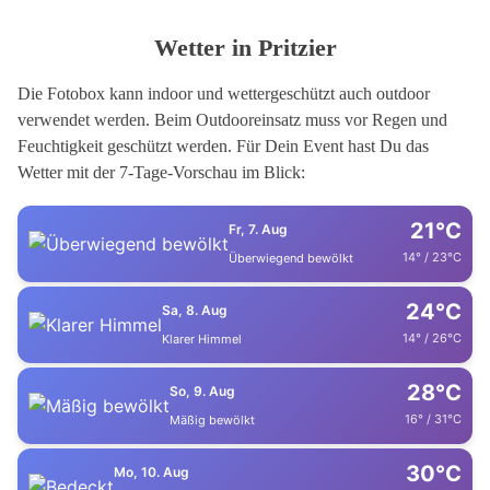
Wetter in Pritzier
Die Fotobox kann indoor und wettergeschützt auch outdoor
verwendet werden. Beim Outdooreinsatz muss vor Regen und
Feuchtigkeit geschützt werden. Für Dein Event hast Du das
Wetter mit der 7-Tage-Vorschau im Blick:
21°C
Fr, 7. Aug
14° / 23°C
Überwiegend bewölkt
24°C
Sa, 8. Aug
14° / 26°C
Klarer Himmel
28°C
So, 9. Aug
16° / 31°C
Mäßig bewölkt
30°C
Mo, 10. Aug