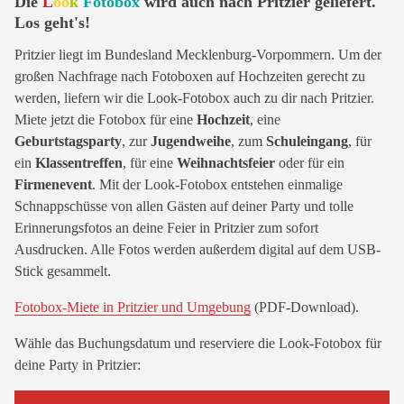
Die
L
oo
k
Fotobox
wird auch nach Pritzier geliefert.
Los geht's!
Pritzier liegt im Bundesland Mecklenburg-Vorpommern. Um der
großen Nachfrage nach Fotoboxen auf Hochzeiten gerecht zu
werden, liefern wir die Look-Fotobox auch zu dir nach Pritzier.
Miete jetzt die Fotobox für eine
Hochzeit
, eine
Geburtstagsparty
, zur
Jugendweihe
, zum
Schuleingang
, für
ein
Klassentreffen
, für eine
Weihnachtsfeier
oder für ein
Firmenevent
. Mit der Look-Fotobox entstehen einmalige
Schnappschüsse von allen Gästen auf deiner Party und tolle
Erinnerungsfotos an deine Feier in Pritzier zum sofort
Ausdrucken. Alle Fotos werden außerdem digital auf dem USB-
Stick gesammelt.
Fotobox-Miete in Pritzier und Umgebung
(PDF-Download).
Wähle das Buchungsdatum und reserviere die Look-Fotobox für
deine Party in Pritzier: