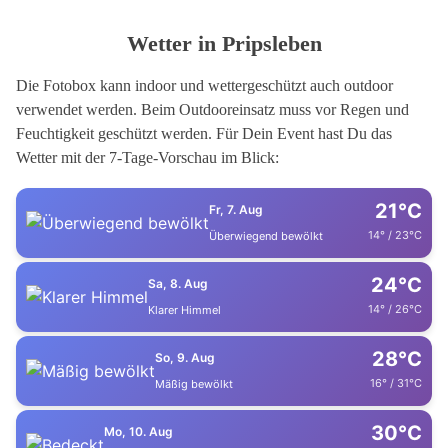
Wetter in Pripsleben
Die Fotobox kann indoor und wettergeschützt auch outdoor
verwendet werden. Beim Outdooreinsatz muss vor Regen und
Feuchtigkeit geschützt werden. Für Dein Event hast Du das
Wetter mit der 7-Tage-Vorschau im Blick:
21°C
Fr, 7. Aug
14° / 23°C
Überwiegend bewölkt
24°C
Sa, 8. Aug
14° / 26°C
Klarer Himmel
28°C
So, 9. Aug
16° / 31°C
Mäßig bewölkt
30°C
Mo, 10. Aug