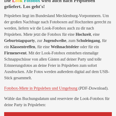
Die
L
oo
k
Fotobox
wird auch nach Pripsleben
geliefert. Los geht's!
Pripsleben liegt im Bundesland Mecklenburg-Vorpommern. Um
der großen Nachfrage nach Fotoboxen auf Hochzeiten gerecht zu
werden, liefern wir die Look-Fotobox auch zu dir nach
Pripsleben. Miete jetzt die Fotobox für eine
Hochzeit
, eine
Geburtstagsparty
, zur
Jugendweihe
, zum
Schuleingang
, für
ein
Klassentreffen
, für eine
Weihnachtsfeier
oder für ein
Firmenevent
. Mit der Look-Fotobox entstehen einmalige
Schnappschüsse von allen Gästen auf deiner Party und tolle
Erinnerungsfotos an deine Feier in Pripsleben zum sofort
Ausdrucken. Alle Fotos werden außerdem digital auf dem USB-
Stick gesammelt.
Fotobox-Miete in Pripsleben und Umgebung
(PDF-Download).
Wähle das Buchungsdatum und reserviere die Look-Fotobox für
deine Party in Pripsleben: