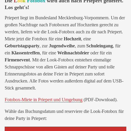
Die
L
oo
k
Fotobox
wird auch nach Priepert geliefert.
Los geht's!
Priepert liegt im Bundesland Mecklenburg-Vorpommern. Um der
großen Nachfrage nach Fotoboxen auf Hochzeiten gerecht zu
werden, liefern wir die Look-Fotobox auch zu dir nach Priepert.
Miete jetzt die Fotobox für eine
Hochzeit
, eine
Geburtstagsparty
, zur
Jugendweihe
, zum
Schuleingang
, für
ein
Klassentreffen
, für eine
Weihnachtsfeier
oder für ein
Firmenevent
. Mit der Look-Fotobox entstehen einmalige
Schnappschüsse von allen Gästen auf deiner Party und tolle
Erinnerungsfotos an deine Feier in Priepert zum sofort
Ausdrucken. Alle Fotos werden außerdem digital auf dem USB-
Stick gesammelt.
Fotobox-Miete in Priepert und Umgebung
(PDF-Download).
Wähle das Buchungsdatum und reserviere die Look-Fotobox für
deine Party in Priepert: