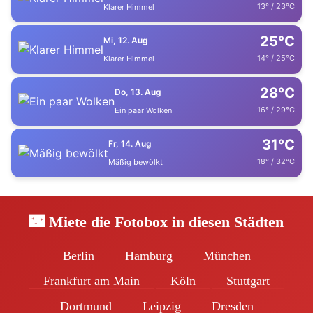
13° / 23°C
Klarer Himmel
25°C
Mi, 12. Aug
14° / 25°C
Klarer Himmel
28°C
Do, 13. Aug
16° / 29°C
Ein paar Wolken
31°C
Fr, 14. Aug
18° / 32°C
Mäßig bewölkt
🌃 Miete die Fotobox in diesen Städten
Berlin
Hamburg
München
Frankfurt am Main
Köln
Stuttgart
Dortmund
Leipzig
Dresden