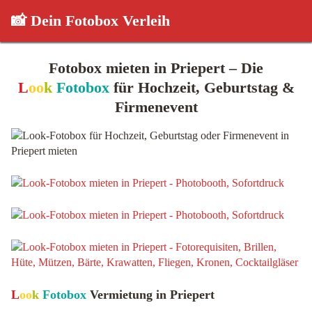
📸 Dein Fotobox Verleih
Fotobox mieten in Priepert – Die
L
oo
k
Fotobox
für Hochzeit, Geburtstag &
Firmenevent
L
oo
k
Fotobox
Vermietung in Priepert