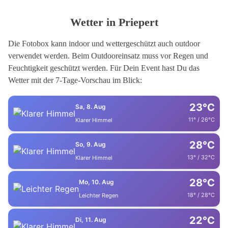
Wetter in Priepert
Die Fotobox kann indoor und wettergeschützt auch outdoor
verwendet werden. Beim Outdooreinsatz muss vor Regen und
Feuchtigkeit geschützt werden. Für Dein Event hast Du das
Wetter mit der 7-Tage-Vorschau im Blick:
23°C
Sa, 8. Aug
11° / 26°C
Klarer Himmel
28°C
So, 9. Aug
13° / 32°C
Klarer Himmel
28°C
Mo, 10. Aug
18° / 28°C
Leichter Regen
22°C
Di, 11. Aug