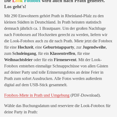
Die
L
oo
k
Fotobox
wird auch nach Prath geliefert.
Los geht's!
Mit 290 Einwohnern gehört Prath in Rheinland-Pfalz zu den
kleinen Städten in Deutschland. In Prath heiraten statistisch
demnach jährlich ca. 1 Brautpaare. Um der großen Nachfrage
nach Fotoboxen auf Hochzeiten gerecht zu werden, liefern wir
die Look-Fotobox auch zu dir nach Prath. Miete jetzt die Fotobox
für eine
Hochzeit
, eine
Geburtstagsparty
, zur
Jugendweihe
,
zum
Schuleingang
, für ein
Klassentreffen
, für eine
Weihnachtsfeier
oder für ein
Firmenevent
. Mit der Look-
Fotobox entstehen einmalige Schnappschüsse von allen Gästen
auf deiner Party und tolle Erinnerungsfotos an deine Feier in
Prath zum sofort Ausdrucken. Alle Fotos werden außerdem
digital auf dem USB-Stick gesammelt.
Fotobox-Miete in Prath und Umgebung
(PDF-Download).
Wähle das Buchungsdatum und reserviere die Look-Fotobox für
deine Party in Prath: