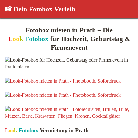
📸 Dein Fotobox Verleih
Fotobox mieten in Prath – Die
L
oo
k
Fotobox
für Hochzeit, Geburtstag &
Firmenevent
L
oo
k
Fotobox
Vermietung in Prath