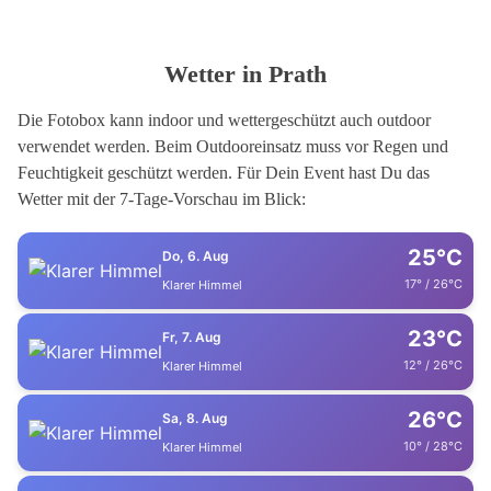
Wetter in Prath
Die Fotobox kann indoor und wettergeschützt auch outdoor
verwendet werden. Beim Outdooreinsatz muss vor Regen und
Feuchtigkeit geschützt werden. Für Dein Event hast Du das
Wetter mit der 7-Tage-Vorschau im Blick:
25°C
Do, 6. Aug
17° / 26°C
Klarer Himmel
23°C
Fr, 7. Aug
12° / 26°C
Klarer Himmel
26°C
Sa, 8. Aug
10° / 28°C
Klarer Himmel