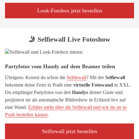
Look-Fotobox jetzt bestellen
🤳 Selfiewall Live Fotoshow
Partyfotos vom Handy auf dem Beamer teilen
Übrigens: Kennst du schon die
Selfiewall
? Mit der
Selfiewall
bekommt deine Feier in Prath eine
virtuelle Fotowand
in XXL.
Du empfängst Partyfotos von den
Handys
deiner Gäste und
projizierst sie als automatische Bildershow in Echtzeit live auf
eine Wand.
Erfahre mehr über die Selfiewall und wie du sie in
Prath bestellen kannst
.
Selfiewall jetzt bestellen