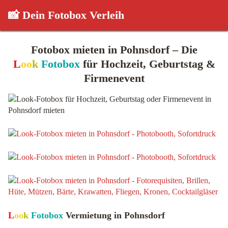
📸 Dein Fotobox Verleih
Fotobox mieten in Pohnsdorf – Die
L
oo
k
Fotobox
für Hochzeit, Geburtstag &
Firmenevent
L
oo
k
Fotobox
Vermietung in Pohnsdorf