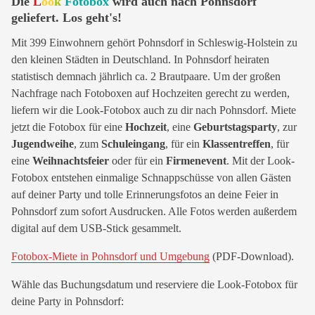
Die
L
oo
k
Fotobox
wird auch nach Pohnsdorf
geliefert. Los geht's!
Mit 399 Einwohnern gehört Pohnsdorf in Schleswig-Holstein zu
den kleinen Städten in Deutschland. In Pohnsdorf heiraten
statistisch demnach jährlich ca. 2 Brautpaare. Um der großen
Nachfrage nach Fotoboxen auf Hochzeiten gerecht zu werden,
liefern wir die Look-Fotobox auch zu dir nach Pohnsdorf. Miete
jetzt die Fotobox für eine
Hochzeit
, eine
Geburtstagsparty
, zur
Jugendweihe
, zum
Schuleingang
, für ein
Klassentreffen
, für
eine
Weihnachtsfeier
oder für ein
Firmenevent
. Mit der Look-
Fotobox entstehen einmalige Schnappschüsse von allen Gästen
auf deiner Party und tolle Erinnerungsfotos an deine Feier in
Pohnsdorf zum sofort Ausdrucken. Alle Fotos werden außerdem
digital auf dem USB-Stick gesammelt.
Fotobox-Miete in Pohnsdorf und Umgebung
(PDF-Download).
Wähle das Buchungsdatum und reserviere die Look-Fotobox für
deine Party in Pohnsdorf: