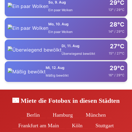
29°C
So, 9. Aug
13° / 29°C
Ein paar Wolken
28°C
Mo, 10. Aug
14° / 29°C
Ein paar Wolken
27°C
Di, 11. Aug
15° / 27°C
Überwiegend bewölkt
29°C
Mi, 12. Aug
16° / 29°C
Mäßig bewölkt
🌃 Miete die Fotobox in diesen Städten
Berlin
Hamburg
München
Frankfurt am Main
Köln
Stuttgart