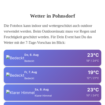
Wetter in Pohnsdorf
Die Fotobox kann indoor und wettergeschützt auch outdoor
verwendet werden. Beim Outdooreinsatz muss vor Regen und
Feuchtigkeit geschützt werden. Für Dein Event hast Du das
Wetter mit der 7-Tage-Vorschau im Blick:
23°C
Do, 6. Aug
18° / 24°C
Bedeckt
19°C
Fr, 7. Aug
12° / 21°C
Bedeckt
23°C
Sa, 8. Aug
10° / 24°C
Klarer Himmel