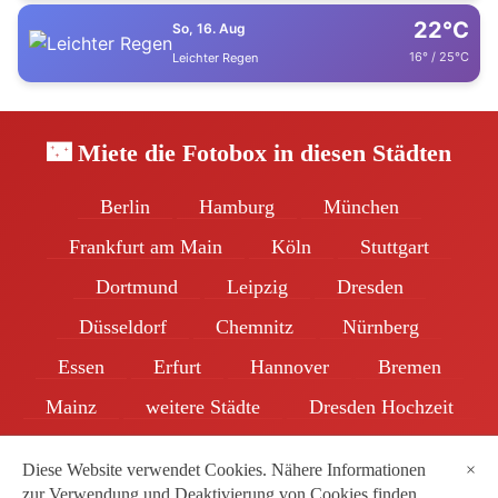
22°C
So, 16. Aug
16° / 25°C
Leichter Regen
🌃 Miete die Fotobox in diesen Städten
Berlin
Hamburg
München
Frankfurt am Main
Köln
Stuttgart
Dortmund
Leipzig
Dresden
Düsseldorf
Chemnitz
Nürnberg
Essen
Erfurt
Hannover
Bremen
Mainz
weitere Städte
Dresden Hochzeit
Beliebteste Hochzeitstermine
Partner
Diese Website verwendet Cookies. Nähere Informationen
×
zur Verwendung und Deaktivierung von Cookies finden