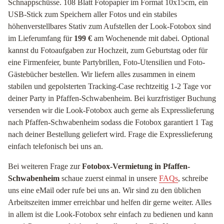
Schnappschüsse. 108 Blatt Fotopapier im Format 10x15cm, ein
USB-Stick zum Speichern aller Fotos und ein stabiles
höhenverstellbares Stativ zum Aufstellen der Look-Fotobox sind
im Lieferumfang für
199 €
am Wochenende mit dabei. Optional
kannst du Fotoaufgaben zur Hochzeit, zum Geburtstag oder für
eine Firmenfeier, bunte Partybrillen, Foto-Utensilien und Foto-
Gästebücher bestellen. Wir liefern alles zusammen in einem
stabilen und gepolsterten Tracking-Case rechtzeitig 1-2 Tage vor
deiner Party in Pfaffen-Schwabenheim. Bei kurzfristiger Buchung
versenden wir die Look-Fotobox auch gerne als Expresslieferung
nach Pfaffen-Schwabenheim sodass die Fotobox garantiert 1 Tag
nach deiner Bestellung geliefert wird. Frage die Expresslieferung
einfach telefonisch bei uns an.
Bei weiteren Frage zur
Fotobox-Vermietung in Pfaffen-
Schwabenheim
schaue zuerst einmal in unsere
FAQs
, schreibe
uns eine eMail oder rufe bei uns an. Wir sind zu den üblichen
Arbeitszeiten immer erreichbar und helfen dir gerne weiter. Alles
in allem ist die Look-Fotobox sehr einfach zu bedienen und kann