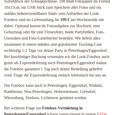
Sofortdruck der Schnappschüsse. 108 Blatt Fotopapier im Format
10x15cm, ein USB-Stick zum Speichern aller Fotos und ein
stabiles höhenverstellbares Stativ zum Aufstellen der Look-
Fotobox sind im Lieferumfang für
199 €
am Wochenende mit
dabei. Optional kannst du Fotoaufgaben zur Hochzeit, zum
Geburtstag oder für eine Firmenfeier, bunte Partybrillen, Foto-
Utensilien und Foto-Gästebücher bestellen. Wir liefern alles
zusammen in einem stabilen und gepolsterten Tracking-Case
rechtzeitig 1-2 Tage vor deiner Party in Petershagen/Eggersdorf.
Bei kurzfristiger Buchung versenden wir die Look-Fotobox auch
gerne als Expresslieferung nach Petershagen/Eggersdorf sodass
die Fotobox garantiert 1 Tag nach deiner Bestellung geliefert
wird. Frage die Expresslieferung einfach telefonisch bei uns an.
Die Fotobox kann auch in Petershagen, Eggersdorf, Rüdnitz,
Radebronn, Neu-Petershagen, Hohensteinaue, Gielsdorf,
Wiesenburg, Storkow, Lichtenow gemietet werden.
Bei weiteren Frage zur
Fotobox-Vermietung in
Petershagen/Eggersdorf
schaue zuerst einmal in unsere
FAQs
,