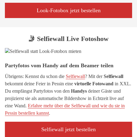
Look-Fotobox jetzt bestellen
🤳 Selfiewall Live Fotoshow
Partyfotos vom Handy auf dem Beamer teilen
Übrigens: Kennst du schon die
Selfiewall
? Mit der
Selfiewall
bekommt deine Feier in Pessin eine
virtuelle Fotowand
in XXL.
Du empfängst Partyfotos von den
Handys
deiner Gäste und
projizierst sie als automatische Bildershow in Echtzeit live auf
eine Wand.
Erfahre mehr über die Selfiewall und wie du sie in
Pessin bestellen kannst
.
Selfiewall jetzt bestellen