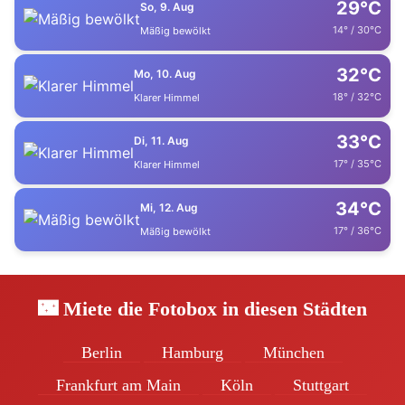
29°C
So, 9. Aug
14° / 30°C
Mäßig bewölkt
32°C
Mo, 10. Aug
18° / 32°C
Klarer Himmel
33°C
Di, 11. Aug
17° / 35°C
Klarer Himmel
34°C
Mi, 12. Aug
17° / 36°C
Mäßig bewölkt
🌃 Miete die Fotobox in diesen Städten
Berlin
Hamburg
München
Frankfurt am Main
Köln
Stuttgart