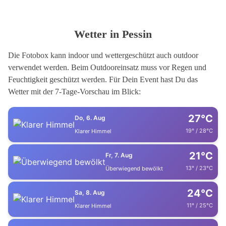
Wetter in Pessin
Die Fotobox kann indoor und wettergeschützt auch outdoor
verwendet werden. Beim Outdooreinsatz muss vor Regen und
Feuchtigkeit geschützt werden. Für Dein Event hast Du das
Wetter mit der 7-Tage-Vorschau im Blick:
27°C
Do, 6. Aug
19° / 28°C
Klarer Himmel
21°C
Fr, 7. Aug
13° / 23°C
Überwiegend bewölkt
24°C
Sa, 8. Aug
11° / 25°C
Klarer Himmel