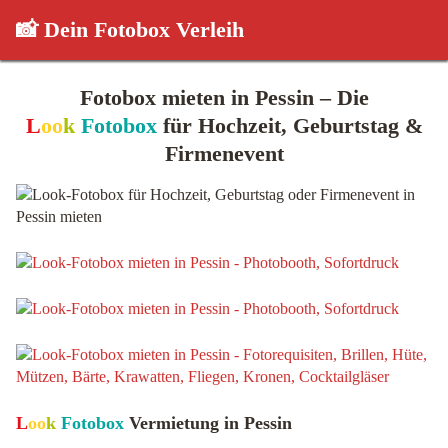
📸 Dein Fotobox Verleih
Fotobox mieten in Pessin – Die
L
oo
k
Fotobox
für Hochzeit, Geburtstag &
Firmenevent
L
oo
k
Fotobox
Vermietung in Pessin