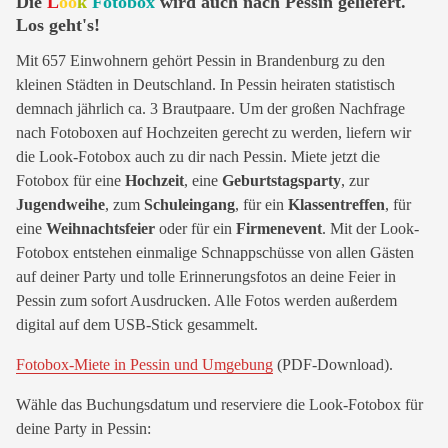
Die
L
oo
k
Fotobox
wird auch nach Pessin geliefert.
Los geht's!
Mit 657 Einwohnern gehört Pessin in Brandenburg zu den
kleinen Städten in Deutschland. In Pessin heiraten statistisch
demnach jährlich ca. 3 Brautpaare. Um der großen Nachfrage
nach Fotoboxen auf Hochzeiten gerecht zu werden, liefern wir
die Look-Fotobox auch zu dir nach Pessin. Miete jetzt die
Fotobox für eine
Hochzeit
, eine
Geburtstagsparty
, zur
Jugendweihe
, zum
Schuleingang
, für ein
Klassentreffen
, für
eine
Weihnachtsfeier
oder für ein
Firmenevent
. Mit der Look-
Fotobox entstehen einmalige Schnappschüsse von allen Gästen
auf deiner Party und tolle Erinnerungsfotos an deine Feier in
Pessin zum sofort Ausdrucken. Alle Fotos werden außerdem
digital auf dem USB-Stick gesammelt.
Fotobox-Miete in Pessin und Umgebung
(PDF-Download).
Wähle das Buchungsdatum und reserviere die Look-Fotobox für
deine Party in Pessin: