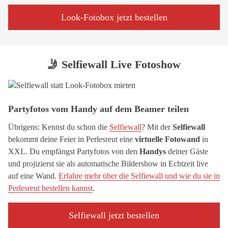
Look-Fotobox jetzt bestellen
🤳 Selfiewall Live Fotoshow
Partyfotos vom Handy auf dem Beamer teilen
Übrigens: Kennst du schon die
Selfiewall
? Mit der
Selfiewall
bekommt deine Feier in Perlesreut eine
virtuelle Fotowand
in
XXL. Du empfängst Partyfotos von den
Handys
deiner Gäste
und projizierst sie als automatische Bildershow in Echtzeit live
auf eine Wand.
Erfahre mehr über die Selfiewall und wie du sie in
Perlesreut bestellen kannst
.
Selfiewall jetzt bestellen