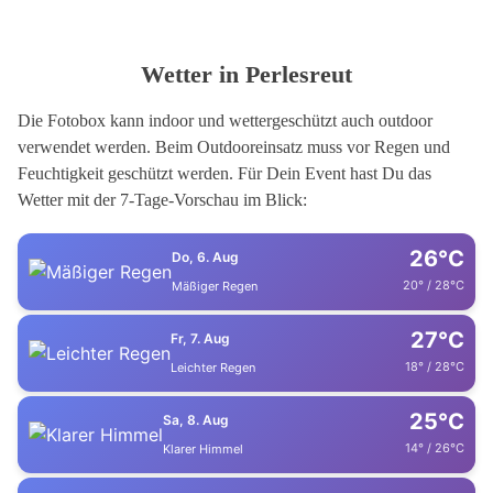
Wetter in Perlesreut
Die Fotobox kann indoor und wettergeschützt auch outdoor
verwendet werden. Beim Outdooreinsatz muss vor Regen und
Feuchtigkeit geschützt werden. Für Dein Event hast Du das
Wetter mit der 7-Tage-Vorschau im Blick:
26°C
Do, 6. Aug
20° / 28°C
Mäßiger Regen
27°C
Fr, 7. Aug
18° / 28°C
Leichter Regen
25°C
Sa, 8. Aug
14° / 26°C
Klarer Himmel