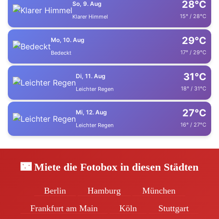
28°C
So, 9. Aug
15° / 28°C
Klarer Himmel
29°C
Mo, 10. Aug
17° / 29°C
Bedeckt
31°C
Di, 11. Aug
18° / 31°C
Leichter Regen
27°C
Mi, 12. Aug
16° / 27°C
Leichter Regen
🌃 Miete die Fotobox in diesen Städten
Berlin
Hamburg
München
Frankfurt am Main
Köln
Stuttgart