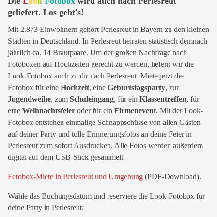
Die
L
oo
k
Fotobox
wird auch nach Perlesreut
geliefert. Los geht's!
Mit 2.873 Einwohnern gehört Perlesreut in Bayern zu den kleinen
Städten in Deutschland. In Perlesreut heiraten statistisch demnach
jährlich ca. 14 Brautpaare. Um der großen Nachfrage nach
Fotoboxen auf Hochzeiten gerecht zu werden, liefern wir die
Look-Fotobox auch zu dir nach Perlesreut. Miete jetzt die
Fotobox für eine
Hochzeit
, eine
Geburtstagsparty
, zur
Jugendweihe
, zum
Schuleingang
, für ein
Klassentreffen
, für
eine
Weihnachtsfeier
oder für ein
Firmenevent
. Mit der Look-
Fotobox entstehen einmalige Schnappschüsse von allen Gästen
auf deiner Party und tolle Erinnerungsfotos an deine Feier in
Perlesreut zum sofort Ausdrucken. Alle Fotos werden außerdem
digital auf dem USB-Stick gesammelt.
Fotobox-Miete in Perlesreut und Umgebung
(PDF-Download).
Wähle das Buchungsdatum und reserviere die Look-Fotobox für
deine Party in Perlesreut: