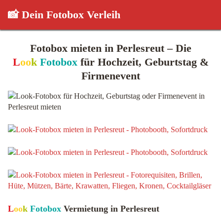
📸 Dein Fotobox Verleih
Fotobox mieten in Perlesreut – Die
L
oo
k
Fotobox
für Hochzeit, Geburtstag &
Firmenevent
L
oo
k
Fotobox
Vermietung in Perlesreut