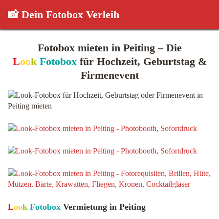
📸 Dein Fotobox Verleih
Fotobox mieten in Peiting – Die
L
oo
k
Fotobox
für Hochzeit, Geburtstag &
Firmenevent
L
oo
k
Fotobox
Vermietung in Peiting