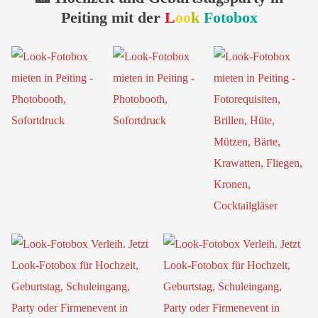
Peiting mit der
L
oo
k
Fotobox