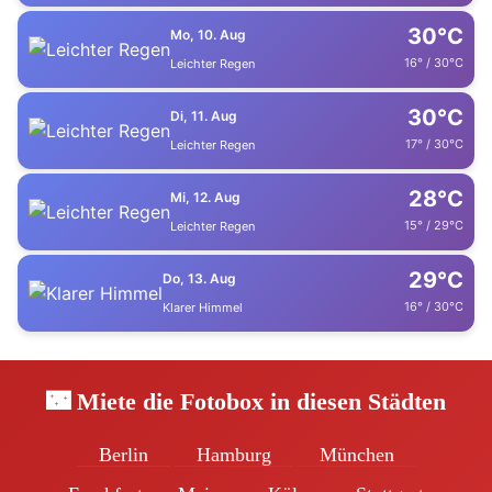
30°C
Mo, 10. Aug
16° / 30°C
Leichter Regen
30°C
Di, 11. Aug
17° / 30°C
Leichter Regen
28°C
Mi, 12. Aug
15° / 29°C
Leichter Regen
29°C
Do, 13. Aug
16° / 30°C
Klarer Himmel
🌃 Miete die Fotobox in diesen Städten
Berlin
Hamburg
München