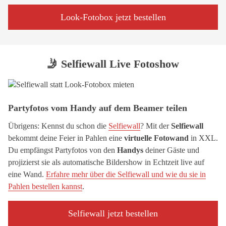
Look-Fotobox jetzt bestellen
🤳 Selfiewall Live Fotoshow
Partyfotos vom Handy auf dem Beamer teilen
Übrigens: Kennst du schon die
Selfiewall
? Mit der
Selfiewall
bekommt deine Feier in Pahlen eine
virtuelle Fotowand
in XXL.
Du empfängst Partyfotos von den
Handys
deiner Gäste und
projizierst sie als automatische Bildershow in Echtzeit live auf
eine Wand.
Erfahre mehr über die Selfiewall und wie du sie in
Pahlen bestellen kannst
.
Selfiewall jetzt bestellen