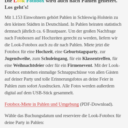
Die
L
oo
k
Fotobox
wird auch nach Pahlen geliefert.
Los geht's!
Mit 1.153 Einwohnern gehört Pahlen in Schleswig-Holstein zu
den kleinen Städten in Deutschland. In Pahlen heiraten statistisch
demnach jährlich ca. 6 Brautpaare. Um der großen Nachfrage
nach Fotoboxen auf Hochzeiten gerecht zu werden, liefern wir
die Look-Fotobox auch zu dir nach Pahlen. Miete jetzt die
Fotobox für eine
Hochzeit
, eine
Geburtstagsparty
, zur
Jugendweihe
, zum
Schuleingang
, für ein
Klassentreffen
, für
eine
Weihnachtsfeier
oder für ein
Firmenevent
. Mit der Look-
Fotobox entstehen einmalige Schnappschüsse von allen Gästen
auf deiner Party und tolle Erinnerungsfotos an deine Feier in
Pahlen zum sofort Ausdrucken. Alle Fotos werden außerdem
digital auf dem USB-Stick gesammelt.
Fotobox-Miete in Pahlen und Umgebung
(PDF-Download).
Wähle das Buchungsdatum und reserviere die Look-Fotobox für
deine Party in Pahlen: