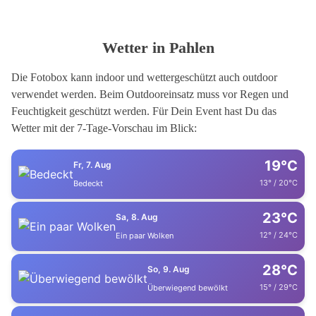
Wetter in Pahlen
Die Fotobox kann indoor und wettergeschützt auch outdoor
verwendet werden. Beim Outdooreinsatz muss vor Regen und
Feuchtigkeit geschützt werden. Für Dein Event hast Du das
Wetter mit der 7-Tage-Vorschau im Blick:
19°C
Fr, 7. Aug
13° / 20°C
Bedeckt
23°C
Sa, 8. Aug
12° / 24°C
Ein paar Wolken
28°C
So, 9. Aug
15° / 29°C
Überwiegend bewölkt