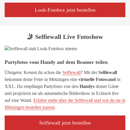
Look-Fotobox jetzt bestellen
🤳 Selfiewall Live Fotoshow
Partyfotos vom Handy auf dem Beamer teilen
Übrigens: Kennst du schon die
Selfiewall
? Mit der
Selfiewall
bekommt deine Feier in Mötzingen eine
virtuelle Fotowand
in
XXL. Du empfängst Partyfotos von den
Handys
deiner Gäste
und projizierst sie als automatische Bildershow in Echtzeit live
auf eine Wand.
Erfahre mehr über die Selfiewall und wie du sie in
Mötzingen bestellen kannst
.
Selfiewall jetzt bestellen