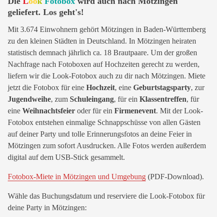
Die
L
oo
k
Fotobox
wird auch nach Mötzingen
geliefert. Los geht's!
Mit 3.674 Einwohnern gehört Mötzingen in Baden-Württemberg
zu den kleinen Städten in Deutschland. In Mötzingen heiraten
statistisch demnach jährlich ca. 18 Brautpaare. Um der großen
Nachfrage nach Fotoboxen auf Hochzeiten gerecht zu werden,
liefern wir die Look-Fotobox auch zu dir nach Mötzingen. Miete
jetzt die Fotobox für eine
Hochzeit
, eine
Geburtstagsparty
, zur
Jugendweihe
, zum
Schuleingang
, für ein
Klassentreffen
, für
eine
Weihnachtsfeier
oder für ein
Firmenevent
. Mit der Look-
Fotobox entstehen einmalige Schnappschüsse von allen Gästen
auf deiner Party und tolle Erinnerungsfotos an deine Feier in
Mötzingen zum sofort Ausdrucken. Alle Fotos werden außerdem
digital auf dem USB-Stick gesammelt.
Fotobox-Miete in Mötzingen und Umgebung
(PDF-Download).
Wähle das Buchungsdatum und reserviere die Look-Fotobox für
deine Party in Mötzingen: