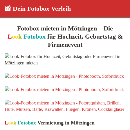
📸 Dein Fotobox Verleih
Fotobox mieten in Mötzingen – Die
L
oo
k
Fotobox
für Hochzeit, Geburtstag &
Firmenevent
L
oo
k
Fotobox
Vermietung in Mötzingen