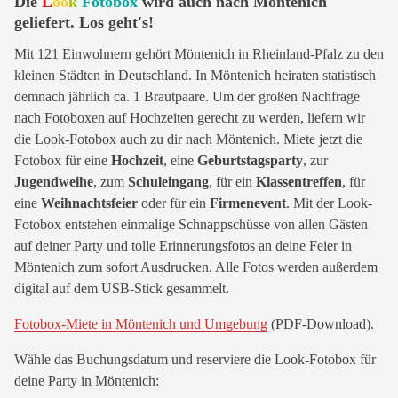
Die
L
oo
k
Fotobox
wird auch nach Möntenich
geliefert. Los geht's!
Mit 121 Einwohnern gehört Möntenich in Rheinland-Pfalz zu den
kleinen Städten in Deutschland. In Möntenich heiraten statistisch
demnach jährlich ca. 1 Brautpaare. Um der großen Nachfrage
nach Fotoboxen auf Hochzeiten gerecht zu werden, liefern wir
die Look-Fotobox auch zu dir nach Möntenich. Miete jetzt die
Fotobox für eine
Hochzeit
, eine
Geburtstagsparty
, zur
Jugendweihe
, zum
Schuleingang
, für ein
Klassentreffen
, für
eine
Weihnachtsfeier
oder für ein
Firmenevent
. Mit der Look-
Fotobox entstehen einmalige Schnappschüsse von allen Gästen
auf deiner Party und tolle Erinnerungsfotos an deine Feier in
Möntenich zum sofort Ausdrucken. Alle Fotos werden außerdem
digital auf dem USB-Stick gesammelt.
Fotobox-Miete in Möntenich und Umgebung
(PDF-Download).
Wähle das Buchungsdatum und reserviere die Look-Fotobox für
deine Party in Möntenich: