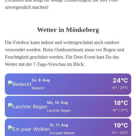
unvergesslich machen!
Wetter in Mönkeberg
Die Fotobox kann indoor und wettergeschützt auch outdoor
verwendet werden. Beim Outdooreinsatz muss vor Regen und
Feuchtigkeit geschützt werden. Für Dein Event hast Du das
Wetter mit der 7-Tage-Vorschau im Blick:
24°C
So, 9. Aug
15° / 26°C
Bedeckt
18°C
Mo, 10. Aug
16° / 21°C
Leichter Regen
19°C
Di, 11. Aug
14° / 20°C
Ein paar Wolken