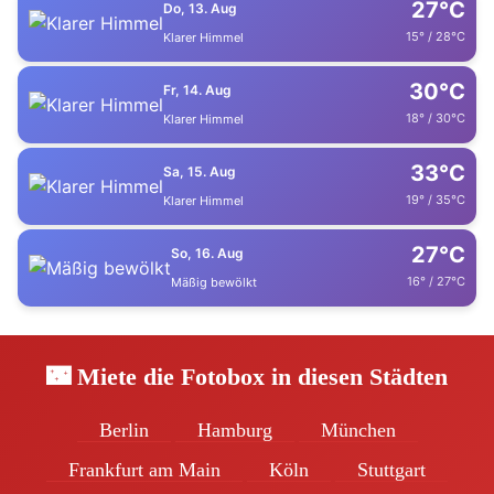
27°C
Do, 13. Aug
15° / 28°C
Klarer Himmel
30°C
Fr, 14. Aug
18° / 30°C
Klarer Himmel
33°C
Sa, 15. Aug
19° / 35°C
Klarer Himmel
27°C
So, 16. Aug
16° / 27°C
Mäßig bewölkt
🌃 Miete die Fotobox in diesen Städten
Berlin
Hamburg
München
Frankfurt am Main
Köln
Stuttgart