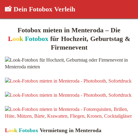
📸 Dein Fotobox Verleih
Fotobox mieten in Menteroda – Die
L
oo
k
Fotobox
für Hochzeit, Geburtstag &
Firmenevent
L
oo
k
Fotobox
Vermietung in Menteroda