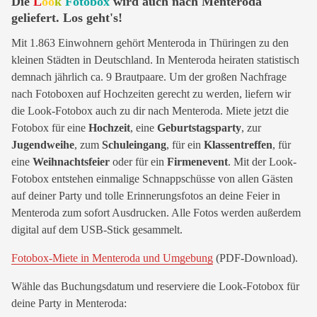
Die
L
oo
k
Fotobox
wird auch nach Menteroda
geliefert. Los geht's!
Mit 1.863 Einwohnern gehört Menteroda in Thüringen zu den
kleinen Städten in Deutschland. In Menteroda heiraten statistisch
demnach jährlich ca. 9 Brautpaare. Um der großen Nachfrage
nach Fotoboxen auf Hochzeiten gerecht zu werden, liefern wir
die Look-Fotobox auch zu dir nach Menteroda. Miete jetzt die
Fotobox für eine
Hochzeit
, eine
Geburtstagsparty
, zur
Jugendweihe
, zum
Schuleingang
, für ein
Klassentreffen
, für
eine
Weihnachtsfeier
oder für ein
Firmenevent
. Mit der Look-
Fotobox entstehen einmalige Schnappschüsse von allen Gästen
auf deiner Party und tolle Erinnerungsfotos an deine Feier in
Menteroda zum sofort Ausdrucken. Alle Fotos werden außerdem
digital auf dem USB-Stick gesammelt.
Fotobox-Miete in Menteroda und Umgebung
(PDF-Download).
Wähle das Buchungsdatum und reserviere die Look-Fotobox für
deine Party in Menteroda: