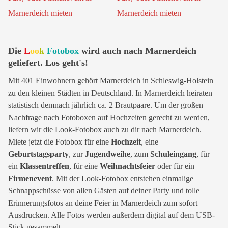
Die
L
oo
k
Fotobox
wird auch nach Marnerdeich
geliefert. Los geht's!
Mit 401 Einwohnern gehört Marnerdeich in Schleswig-Holstein
zu den kleinen Städten in Deutschland. In Marnerdeich heiraten
statistisch demnach jährlich ca. 2 Brautpaare. Um der großen
Nachfrage nach Fotoboxen auf Hochzeiten gerecht zu werden,
liefern wir die Look-Fotobox auch zu dir nach Marnerdeich.
Miete jetzt die Fotobox für eine
Hochzeit
, eine
Geburtstagsparty
, zur
Jugendweihe
, zum
Schuleingang
, für
ein
Klassentreffen
, für eine
Weihnachtsfeier
oder für ein
Firmenevent
. Mit der Look-Fotobox entstehen einmalige
Schnappschüsse von allen Gästen auf deiner Party und tolle
Erinnerungsfotos an deine Feier in Marnerdeich zum sofort
Ausdrucken. Alle Fotos werden außerdem digital auf dem USB-
Stick gesammelt.