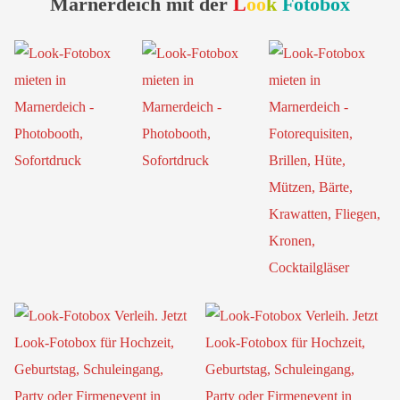
Marnerdeich mit der
L
oo
k
Fotobox