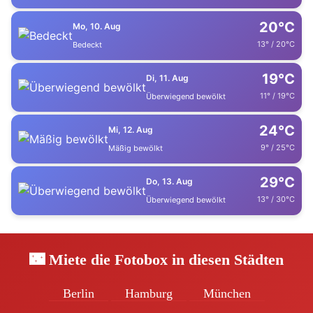
20°C
Mo, 10. Aug
13° / 20°C
Bedeckt
19°C
Di, 11. Aug
11° / 19°C
Überwiegend bewölkt
24°C
Mi, 12. Aug
9° / 25°C
Mäßig bewölkt
29°C
Do, 13. Aug
13° / 30°C
Überwiegend bewölkt
🌃 Miete die Fotobox in diesen Städten
Berlin
Hamburg
München