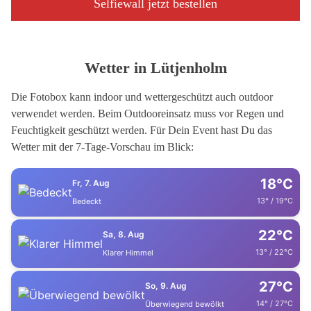
Selfiewall jetzt bestellen
Wetter in Lütjenholm
Die Fotobox kann indoor und wettergeschützt auch outdoor
verwendet werden. Beim Outdooreinsatz muss vor Regen und
Feuchtigkeit geschützt werden. Für Dein Event hast Du das
Wetter mit der 7-Tage-Vorschau im Blick:
18°C
Fr, 7. Aug
13° / 19°C
Bedeckt
22°C
Sa, 8. Aug
13° / 22°C
Klarer Himmel
27°C
So, 9. Aug
14° / 27°C
Überwiegend bewölkt