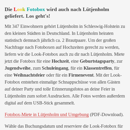
Die
L
oo
k
Fotobox
wird auch nach Lütjenholm
geliefert. Los geht's!
Mit 347 Einwohnern gehört Lütjenholm in Schleswig-Holstein zu
den kleinen Städten in Deutschland. In Lütjenholm heiraten
statistisch demnach jährlich ca. 2 Brautpaare. Um der großen
Nachfrage nach Fotoboxen auf Hochzeiten gerecht zu werden,
liefern wir die Look-Fotobox auch zu dir nach Lütjenholm. Miete
jetzt die Fotobox für eine
Hochzeit
, eine
Geburtstagsparty
, zur
Jugendweihe
, zum
Schuleingang
, für ein
Klassentreffen
, für
eine
Weihnachtsfeier
oder für ein
Firmenevent
. Mit der Look-
Fotobox entstehen einmalige Schnappschüsse von allen Gästen
auf deiner Party und tolle Erinnerungsfotos an deine Feier in
Lütjenholm zum sofort Ausdrucken. Alle Fotos werden außerdem
digital auf dem USB-Stick gesammelt.
Fotobox-Miete in Lütjenholm und Umgebung
(PDF-Download).
Wähle das Buchungsdatum und reserviere die Look-Fotobox für