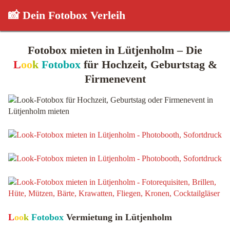
📸 Dein Fotobox Verleih
Fotobox mieten in Lütjenholm – Die
L
oo
k
Fotobox
für Hochzeit, Geburtstag &
Firmenevent
L
oo
k
Fotobox
Vermietung in Lütjenholm