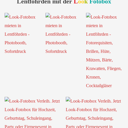
Lentföhrden mit der
L
oo
k
Fotobox