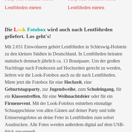
Die
L
oo
k
Fotobox
wird auch nach Lentföhrden
geliefert. Los geht's!
Mit 2.651 Einwohnern gehört Lentföhrden in Schleswig-Holstein
zu den kleinen Städten in Deutschland. In Lentföhrden heiraten
statistisch demnach jährlich ca. 13 Brautpaare. Um der großen
Nachfrage nach Fotoboxen auf Hochzeiten gerecht zu werden,
liefern wir die Look-Fotobox auch zu dir nach Lentföhrden.
Miete jetzt die Fotobox für eine
Hochzeit
, eine
Geburtstagsparty
, zur
Jugendweihe
, zum
Schuleingang
, für
ein
Klassentreffen
, für eine
Weihnachtsfeier
oder für ein
Firmenevent
. Mit der Look-Fotobox entstehen einmalige
Schnappschüsse von allen Gästen auf deiner Party und tolle
Erinnerungsfotos an deine Feier in Lentföhrden zum sofort
Ausdrucken. Alle Fotos werden außerdem digital auf dem USB-
Stick gesammelt.