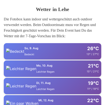
Wetter in Lehe
Die Fotobox kann indoor und wettergeschützt auch outdoor
verwendet werden. Beim Outdooreinsatz muss vor Regen und
Feuchtigkeit geschützt werden. Für Dein Event hast Du das
Wetter mit der 7-Tage-Vorschau im Blick:
26°C
So, 9. Aug
13° / 27°C
Bedeckt
21°C
Mo, 10. Aug
15° / 21°C
Leichter Regen
19°C
Di, 11. Aug
11° / 19°C
Leichter Regen
22°C
Mi, 12. Aug