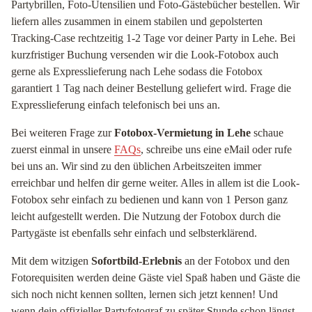
Partybrillen, Foto-Utensilien und Foto-Gästebücher bestellen. Wir
liefern alles zusammen in einem stabilen und gepolsterten
Tracking-Case rechtzeitig 1-2 Tage vor deiner Party in Lehe. Bei
kurzfristiger Buchung versenden wir die Look-Fotobox auch
gerne als Expresslieferung nach Lehe sodass die Fotobox
garantiert 1 Tag nach deiner Bestellung geliefert wird. Frage die
Expresslieferung einfach telefonisch bei uns an.
Bei weiteren Frage zur
Fotobox-Vermietung in Lehe
schaue
zuerst einmal in unsere
FAQs
, schreibe uns eine eMail oder rufe
bei uns an. Wir sind zu den üblichen Arbeitszeiten immer
erreichbar und helfen dir gerne weiter. Alles in allem ist die Look-
Fotobox sehr einfach zu bedienen und kann von 1 Person ganz
leicht aufgestellt werden. Die Nutzung der Fotobox durch die
Partygäste ist ebenfalls sehr einfach und selbsterklärend.
Mit dem witzigen
Sofortbild-Erlebnis
an der Fotobox und den
Fotorequisiten werden deine Gäste viel Spaß haben und Gäste die
sich noch nicht kennen sollten, lernen sich jetzt kennen! Und
wenn dein offizieller Partyfotograf zu später Stunde schon längst