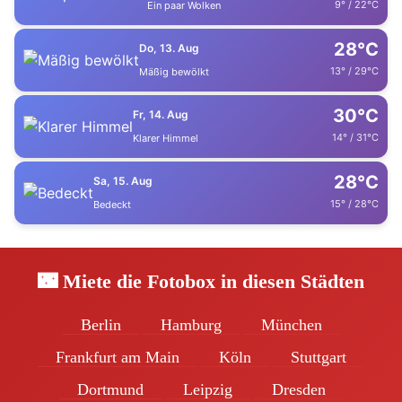
9° / 22°C
Ein paar Wolken
28°C
Do, 13. Aug
13° / 29°C
Mäßig bewölkt
30°C
Fr, 14. Aug
14° / 31°C
Klarer Himmel
28°C
Sa, 15. Aug
15° / 28°C
Bedeckt
🌃 Miete die Fotobox in diesen Städten
Berlin
Hamburg
München
Frankfurt am Main
Köln
Stuttgart
Dortmund
Leipzig
Dresden