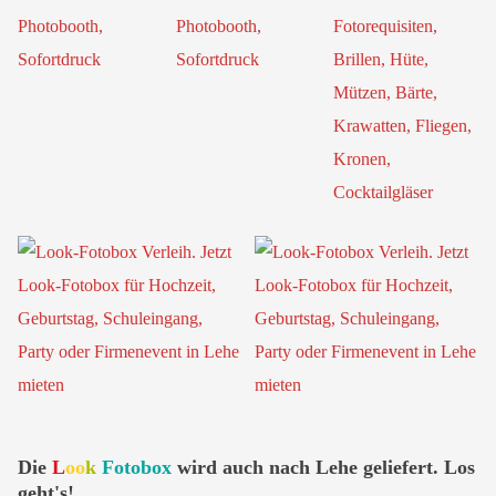
Die
L
oo
k
Fotobox
wird auch nach Lehe geliefert. Los
geht's!