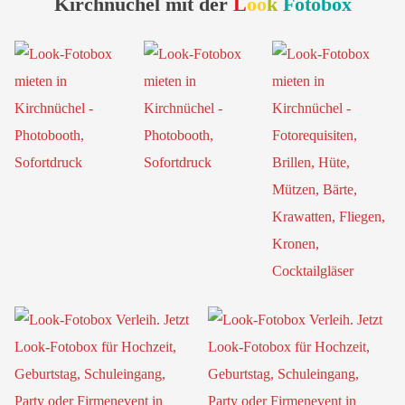
Kirchnüchel mit der
L
oo
k
Fotobox