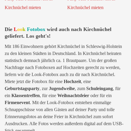
Die
L
oo
k
Fotobox
wird auch nach Kirchnüchel
geliefert. Los geht's!
Mit 186 Einwohnern gehört Kirchnüchel in Schleswig-Holstein
zu den kleinen Städten in Deutschland. In Kirchnüchel heiraten
statistisch demnach jährlich ca. 1 Brautpaare. Um der großen
Nachfrage nach Fotoboxen auf Hochzeiten gerecht zu werden,
liefern wir die Look-Fotobox auch zu dir nach Kirchnüchel.
Miete jetzt die Fotobox für eine
Hochzeit
, eine
Geburtstagsparty
, zur
Jugendweihe
, zum
Schuleingang
, für
ein
Klassentreffen
, für eine
Weihnachtsfeier
oder für ein
Firmenevent
. Mit der Look-Fotobox entstehen einmalige
Schnappschüsse von allen Gästen auf deiner Party und tolle
Erinnerungsfotos an deine Feier in Kirchnüchel zum sofort
Ausdrucken. Alle Fotos werden außerdem digital auf dem USB-
Stick gesammelt.