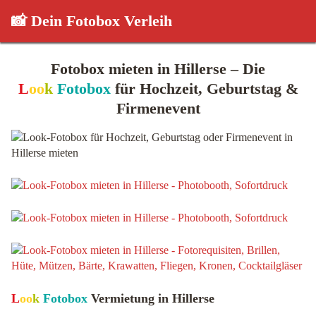
📸 Dein Fotobox Verleih
Fotobox mieten in Hillerse – Die
L
oo
k
Fotobox
für Hochzeit, Geburtstag &
Firmenevent
L
oo
k
Fotobox
Vermietung in Hillerse