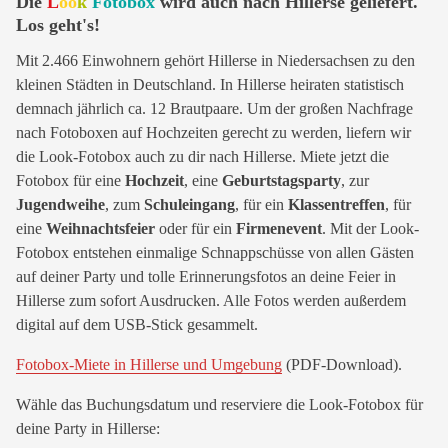
Die
L
oo
k
Fotobox
wird auch nach Hillerse geliefert.
Los geht's!
Mit 2.466 Einwohnern gehört Hillerse in Niedersachsen zu den
kleinen Städten in Deutschland. In Hillerse heiraten statistisch
demnach jährlich ca. 12 Brautpaare. Um der großen Nachfrage
nach Fotoboxen auf Hochzeiten gerecht zu werden, liefern wir
die Look-Fotobox auch zu dir nach Hillerse. Miete jetzt die
Fotobox für eine
Hochzeit
, eine
Geburtstagsparty
, zur
Jugendweihe
, zum
Schuleingang
, für ein
Klassentreffen
, für
eine
Weihnachtsfeier
oder für ein
Firmenevent
. Mit der Look-
Fotobox entstehen einmalige Schnappschüsse von allen Gästen
auf deiner Party und tolle Erinnerungsfotos an deine Feier in
Hillerse zum sofort Ausdrucken. Alle Fotos werden außerdem
digital auf dem USB-Stick gesammelt.
Fotobox-Miete in Hillerse und Umgebung
(PDF-Download).
Wähle das Buchungsdatum und reserviere die Look-Fotobox für
deine Party in Hillerse: