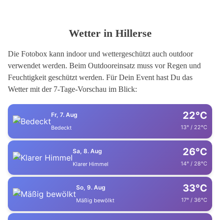
Wetter in Hillerse
Die Fotobox kann indoor und wettergeschützt auch outdoor
verwendet werden. Beim Outdooreinsatz muss vor Regen und
Feuchtigkeit geschützt werden. Für Dein Event hast Du das
Wetter mit der 7-Tage-Vorschau im Blick:
22°C
Fr, 7. Aug
13° / 22°C
Bedeckt
26°C
Sa, 8. Aug
14° / 28°C
Klarer Himmel
33°C
So, 9. Aug
17° / 36°C
Mäßig bewölkt