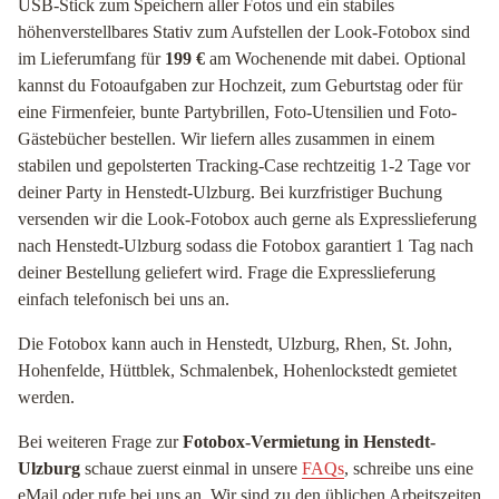
USB-Stick zum Speichern aller Fotos und ein stabiles
höhenverstellbares Stativ zum Aufstellen der Look-Fotobox sind
im Lieferumfang für
199 €
am Wochenende mit dabei. Optional
kannst du Fotoaufgaben zur Hochzeit, zum Geburtstag oder für
eine Firmenfeier, bunte Partybrillen, Foto-Utensilien und Foto-
Gästebücher bestellen. Wir liefern alles zusammen in einem
stabilen und gepolsterten Tracking-Case rechtzeitig 1-2 Tage vor
deiner Party in Henstedt-Ulzburg. Bei kurzfristiger Buchung
versenden wir die Look-Fotobox auch gerne als Expresslieferung
nach Henstedt-Ulzburg sodass die Fotobox garantiert 1 Tag nach
deiner Bestellung geliefert wird. Frage die Expresslieferung
einfach telefonisch bei uns an.
Die Fotobox kann auch in Henstedt, Ulzburg, Rhen, St. John,
Hohenfelde, Hüttblek, Schmalenbek, Hohenlockstedt gemietet
werden.
Bei weiteren Frage zur
Fotobox-Vermietung in Henstedt-
Ulzburg
schaue zuerst einmal in unsere
FAQs
, schreibe uns eine
eMail oder rufe bei uns an. Wir sind zu den üblichen Arbeitszeiten