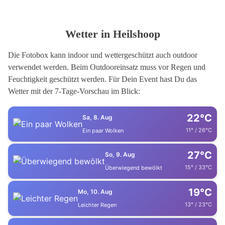
Wetter in Heilshoop
Die Fotobox kann indoor und wettergeschützt auch outdoor
verwendet werden. Beim Outdooreinsatz muss vor Regen und
Feuchtigkeit geschützt werden. Für Dein Event hast Du das
Wetter mit der 7-Tage-Vorschau im Blick:
22°C
Sa, 8. Aug
11° / 26°C
Ein paar Wolken
27°C
So, 9. Aug
15° / 33°C
Überwiegend bewölkt
19°C
Mo, 10. Aug
13° / 23°C
Leichter Regen