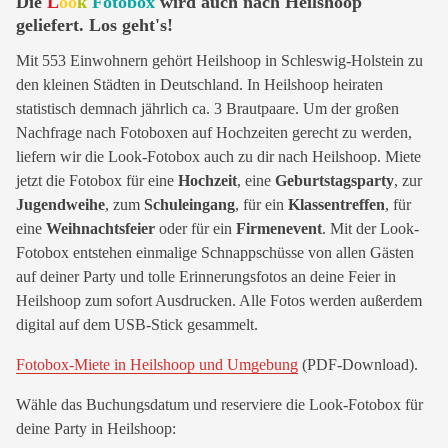
Die
L
oo
k
Fotobox
wird auch nach Heilshoop
geliefert. Los geht's!
Mit 553 Einwohnern gehört Heilshoop in Schleswig-Holstein zu
den kleinen Städten in Deutschland. In Heilshoop heiraten
statistisch demnach jährlich ca. 3 Brautpaare. Um der großen
Nachfrage nach Fotoboxen auf Hochzeiten gerecht zu werden,
liefern wir die Look-Fotobox auch zu dir nach Heilshoop. Miete
jetzt die Fotobox für eine
Hochzeit
, eine
Geburtstagsparty
, zur
Jugendweihe
, zum
Schuleingang
, für ein
Klassentreffen
, für
eine
Weihnachtsfeier
oder für ein
Firmenevent
. Mit der Look-
Fotobox entstehen einmalige Schnappschüsse von allen Gästen
auf deiner Party und tolle Erinnerungsfotos an deine Feier in
Heilshoop zum sofort Ausdrucken. Alle Fotos werden außerdem
digital auf dem USB-Stick gesammelt.
Fotobox-Miete in Heilshoop und Umgebung
(PDF-Download).
Wähle das Buchungsdatum und reserviere die Look-Fotobox für
deine Party in Heilshoop: