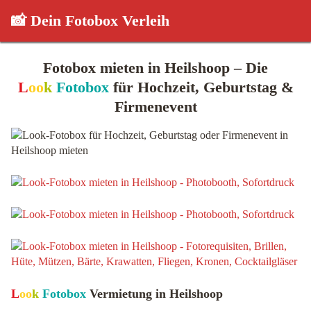
📸 Dein Fotobox Verleih
Fotobox mieten in Heilshoop – Die
L
oo
k
Fotobox
für Hochzeit, Geburtstag &
Firmenevent
L
oo
k
Fotobox
Vermietung in Heilshoop