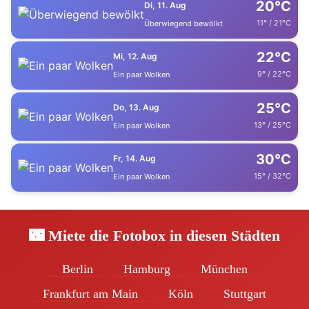
20°C
Di, 11. Aug
11° / 21°C
Überwiegend bewölkt
22°C
Mi, 12. Aug
9° / 22°C
Ein paar Wolken
25°C
Do, 13. Aug
13° / 25°C
Ein paar Wolken
30°C
Fr, 14. Aug
15° / 32°C
Ein paar Wolken
🌃 Miete die Fotobox in diesen Städten
Berlin
Hamburg
München
Frankfurt am Main
Köln
Stuttgart