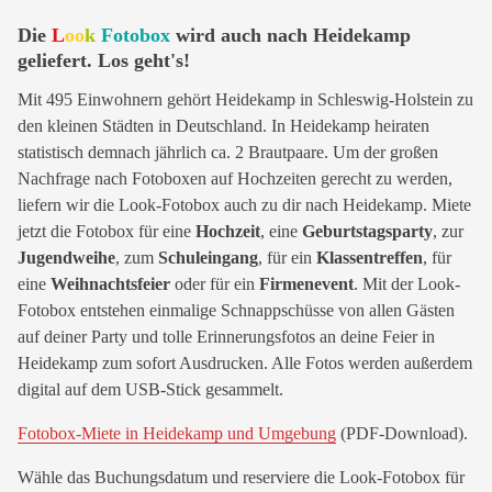
Die
L
oo
k
Fotobox
wird auch nach Heidekamp
geliefert. Los geht's!
Mit 495 Einwohnern gehört Heidekamp in Schleswig-Holstein zu
den kleinen Städten in Deutschland. In Heidekamp heiraten
statistisch demnach jährlich ca. 2 Brautpaare. Um der großen
Nachfrage nach Fotoboxen auf Hochzeiten gerecht zu werden,
liefern wir die Look-Fotobox auch zu dir nach Heidekamp. Miete
jetzt die Fotobox für eine
Hochzeit
, eine
Geburtstagsparty
, zur
Jugendweihe
, zum
Schuleingang
, für ein
Klassentreffen
, für
eine
Weihnachtsfeier
oder für ein
Firmenevent
. Mit der Look-
Fotobox entstehen einmalige Schnappschüsse von allen Gästen
auf deiner Party und tolle Erinnerungsfotos an deine Feier in
Heidekamp zum sofort Ausdrucken. Alle Fotos werden außerdem
digital auf dem USB-Stick gesammelt.
Fotobox-Miete in Heidekamp und Umgebung
(PDF-Download).
Wähle das Buchungsdatum und reserviere die Look-Fotobox für