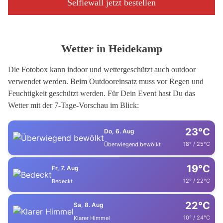
Selfiewall jetzt bestellen
Wetter in Heidekamp
Die Fotobox kann indoor und wettergeschützt auch outdoor
verwendet werden. Beim Outdooreinsatz muss vor Regen und
Feuchtigkeit geschützt werden. Für Dein Event hast Du das
Wetter mit der 7-Tage-Vorschau im Blick:
23°C
Do, 6. Aug
18° / 25°C
Überwiegend bewölkt
19°C
Fr, 7. Aug
12° / 22°C
Bedeckt
22°C
Sa, 8. Aug
10° / 24°C
Klarer Himmel