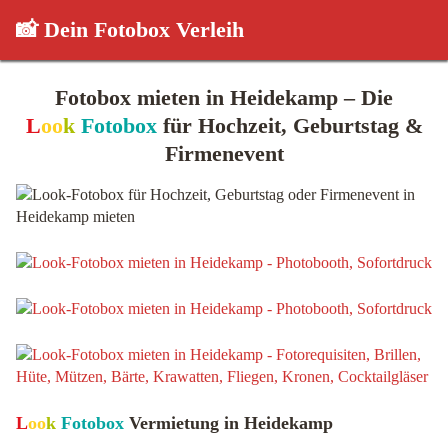
📸 Dein Fotobox Verleih
Fotobox mieten in Heidekamp – Die
L
oo
k
Fotobox
für Hochzeit, Geburtstag &
Firmenevent
L
oo
k
Fotobox
Vermietung in Heidekamp