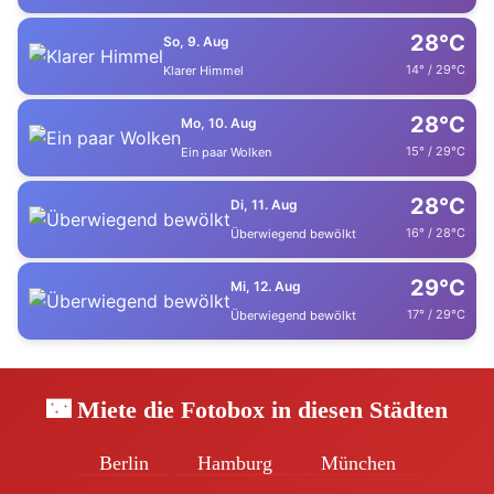
28°C
So, 9. Aug
14° / 29°C
Klarer Himmel
28°C
Mo, 10. Aug
15° / 29°C
Ein paar Wolken
28°C
Di, 11. Aug
16° / 28°C
Überwiegend bewölkt
29°C
Mi, 12. Aug
17° / 29°C
Überwiegend bewölkt
🌃 Miete die Fotobox in diesen Städten
Berlin
Hamburg
München