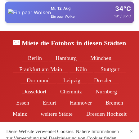
34°C
Mi, 12. Aug
19° / 35°C
Ein paar Wolken
🌃 Miete die Fotobox in diesen Städten
Berlin
Hamburg
München
Frankfurt am Main
Köln
Stuttgart
Dortmund
Leipzig
Dresden
Düsseldorf
Chemnitz
Nürnberg
Essen
Erfurt
Hannover
Bremen
Mainz
weitere Städte
Dresden Hochzeit
Beliebteste Hochzeitstermine
Partner
Diese Website verwendet Cookies. Nähere Informationen
×
zur Verwendung und Deaktivierung von Cookies finden