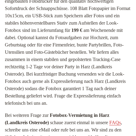
eingebauten Fotodrucker für den qualitativ hochwertigen
Sofortdruck der Schnappschüsse. 108 Blatt Fotopapier im Format
10x15cm, ein USB-Stick zum Speichern aller Fotos und ein
stabiles höhenverstellbares Stativ zum Aufstellen der Look-
Fotobox sind im Lieferumfang für
199 €
am Wochenende mit
dabei. Optional kannst du Fotoaufgaben zur Hochzeit, zum
Geburtstag oder für eine Firmenfeier, bunte Partybrillen, Foto-
Utensilien und Foto-Gästebücher bestellen. Wir liefern alles
zusammen in einem stabilen und gepolsterten Tracking-Case
rechtzeitig 1-2 Tage vor deiner Party in Harz (Landkreis
Osterode). Bei kurzfristiger Buchung versenden wir die Look-
Fotobox auch gerne als Expresslieferung nach Harz (Landkreis
Osterode) sodass die Fotobox garantiert 1 Tag nach deiner
Bestellung geliefert wird. Frage die Expresslieferung einfach
telefonisch bei uns an.
Bei weiteren Frage zur
Fotobox-Vermietung in Harz
(Landkreis Osterode)
schaue zuerst einmal in unsere
FAQs
,
schreibe uns eine eMail oder rufe bei uns an. Wir sind zu den