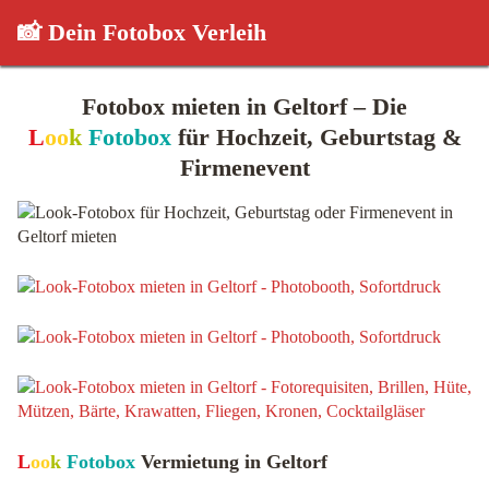
📸 Dein Fotobox Verleih
Fotobox mieten in Geltorf – Die
L
oo
k
Fotobox
für Hochzeit, Geburtstag &
Firmenevent
L
oo
k
Fotobox
Vermietung in Geltorf