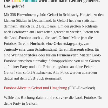
Die
L
oo
k
Fotobox
wird auch nach Geltorf geliefert.
Los geht's!
Mit 358 Einwohnern gehört Geltorf in Schleswig-Holstein zu den
kleinen Städten in Deutschland. In Geltorf heiraten statistisch
demnach jährlich ca. 2 Brautpaare. Um der großen Nachfrage
nach Fotoboxen auf Hochzeiten gerecht zu werden, liefern wir
die Look-Fotobox auch zu dir nach Geltorf. Miete jetzt die
Fotobox für eine
Hochzeit
, eine
Geburtstagsparty
, zur
Jugendweihe
, zum
Schuleingang
, für ein
Klassentreffen
, für
eine
Weihnachtsfeier
oder für ein
Firmenevent
. Mit der Look-
Fotobox entstehen einmalige Schnappschüsse von allen Gästen
auf deiner Party und tolle Erinnerungsfotos an deine Feier in
Geltorf zum sofort Ausdrucken. Alle Fotos werden außerdem
digital auf dem USB-Stick gesammelt.
Fotobox-Miete in Geltorf und Umgebung
(PDF-Download).
Wähle das Buchungsdatum und reserviere die Look-Fotobox für
deine Party in Geltorf: