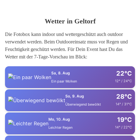
Wetter in Geltorf
Die Fotobox kann indoor und wettergeschützt auch outdoor
verwendet werden. Beim Outdooreinsatz muss vor Regen und
Feuchtigkeit geschützt werden. Für Dein Event hast Du das
Wetter mit der 7-Tage-Vorschau im Blick:
22°C
Sa, 8. Aug
12° / 24°C
Ein paar Wolken
28°C
So, 9. Aug
14° / 31°C
Überwiegend bewölkt
19°C
Mo, 10. Aug
14° / 22°C
Leichter Regen