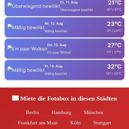
21°C
Di, 11. Aug
10° / 21°C
Überwiegend bewölkt
23°C
Mi, 12. Aug
8° / 24°C
Mäßig bewölkt
27°C
Do, 13. Aug
11° / 27°C
Ein paar Wolken
32°C
Fr, 14. Aug
15° / 33°C
Mäßig bewölkt
🌃 Miete die Fotobox in diesen Städten
Berlin
Hamburg
München
Frankfurt am Main
Köln
Stuttgart