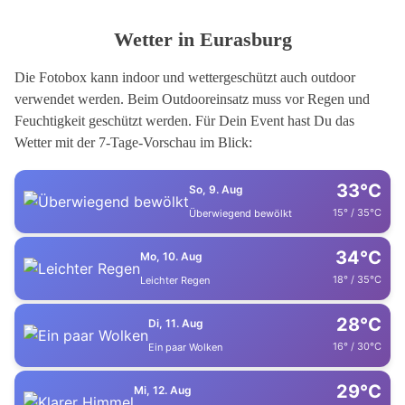
Wetter in Eurasburg
Die Fotobox kann indoor und wettergeschützt auch outdoor
verwendet werden. Beim Outdooreinsatz muss vor Regen und
Feuchtigkeit geschützt werden. Für Dein Event hast Du das
Wetter mit der 7-Tage-Vorschau im Blick:
33°C
So, 9. Aug
15° / 35°C
Überwiegend bewölkt
34°C
Mo, 10. Aug
18° / 35°C
Leichter Regen
28°C
Di, 11. Aug
16° / 30°C
Ein paar Wolken
29°C
Mi, 12. Aug