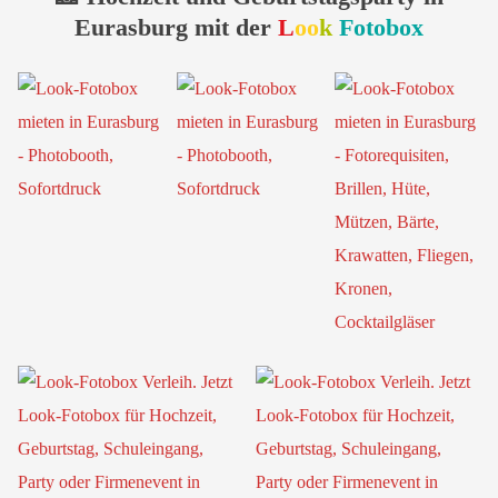
Eurasburg mit der
L
oo
k
Fotobox