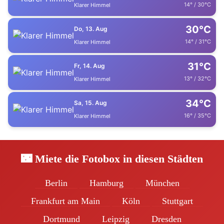
14° / 30°C
Klarer Himmel
30°C
Do, 13. Aug
14° / 31°C
Klarer Himmel
31°C
Fr, 14. Aug
13° / 32°C
Klarer Himmel
34°C
Sa, 15. Aug
16° / 35°C
Klarer Himmel
🌃 Miete die Fotobox in diesen Städten
Berlin
Hamburg
München
Frankfurt am Main
Köln
Stuttgart
Dortmund
Leipzig
Dresden