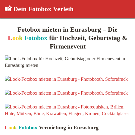
📸 Dein Fotobox Verleih
Fotobox mieten in Eurasburg – Die
L
oo
k
Fotobox
für Hochzeit, Geburtstag &
Firmenevent
L
oo
k
Fotobox
Vermietung in Eurasburg