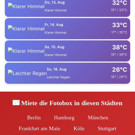
32°C
Do, 13. Aug
15° / 33°C
Klarer Himmel
33°C
Fr, 14. Aug
17° / 35°C
Klarer Himmel
38°C
Sa, 15. Aug
19° / 39°C
Klarer Himmel
26°C
So, 16. Aug
18° / 29°C
Leichter Regen
🌃 Miete die Fotobox in diesen Städten
Berlin
Hamburg
München
Frankfurt am Main
Köln
Stuttgart