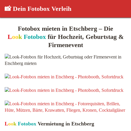
📸 Dein Fotobox Verleih
Fotobox mieten in Etschberg – Die
L
oo
k
Fotobox
für Hochzeit, Geburtstag &
Firmenevent
L
oo
k
Fotobox
Vermietung in Etschberg