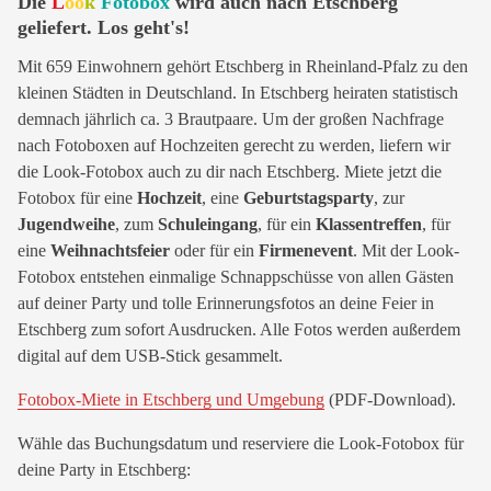
Die
L
oo
k
Fotobox
wird auch nach Etschberg
geliefert. Los geht's!
Mit 659 Einwohnern gehört Etschberg in Rheinland-Pfalz zu den
kleinen Städten in Deutschland. In Etschberg heiraten statistisch
demnach jährlich ca. 3 Brautpaare. Um der großen Nachfrage
nach Fotoboxen auf Hochzeiten gerecht zu werden, liefern wir
die Look-Fotobox auch zu dir nach Etschberg. Miete jetzt die
Fotobox für eine
Hochzeit
, eine
Geburtstagsparty
, zur
Jugendweihe
, zum
Schuleingang
, für ein
Klassentreffen
, für
eine
Weihnachtsfeier
oder für ein
Firmenevent
. Mit der Look-
Fotobox entstehen einmalige Schnappschüsse von allen Gästen
auf deiner Party und tolle Erinnerungsfotos an deine Feier in
Etschberg zum sofort Ausdrucken. Alle Fotos werden außerdem
digital auf dem USB-Stick gesammelt.
Fotobox-Miete in Etschberg und Umgebung
(PDF-Download).
Wähle das Buchungsdatum und reserviere die Look-Fotobox für
deine Party in Etschberg: