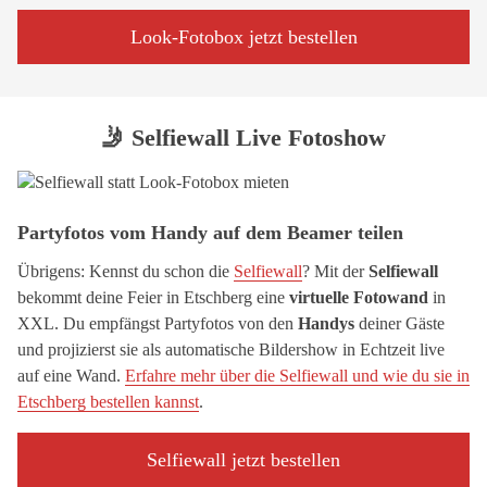
Look-Fotobox jetzt bestellen
🤳 Selfiewall Live Fotoshow
Partyfotos vom Handy auf dem Beamer teilen
Übrigens: Kennst du schon die
Selfiewall
? Mit der
Selfiewall
bekommt deine Feier in Etschberg eine
virtuelle Fotowand
in
XXL. Du empfängst Partyfotos von den
Handys
deiner Gäste
und projizierst sie als automatische Bildershow in Echtzeit live
auf eine Wand.
Erfahre mehr über die Selfiewall und wie du sie in
Etschberg bestellen kannst
.
Selfiewall jetzt bestellen