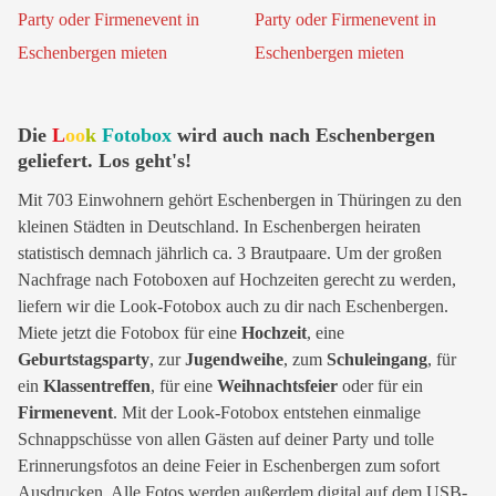
Die
L
oo
k
Fotobox
wird auch nach Eschenbergen
geliefert. Los geht's!
Mit 703 Einwohnern gehört Eschenbergen in Thüringen zu den
kleinen Städten in Deutschland. In Eschenbergen heiraten
statistisch demnach jährlich ca. 3 Brautpaare. Um der großen
Nachfrage nach Fotoboxen auf Hochzeiten gerecht zu werden,
liefern wir die Look-Fotobox auch zu dir nach Eschenbergen.
Miete jetzt die Fotobox für eine
Hochzeit
, eine
Geburtstagsparty
, zur
Jugendweihe
, zum
Schuleingang
, für
ein
Klassentreffen
, für eine
Weihnachtsfeier
oder für ein
Firmenevent
. Mit der Look-Fotobox entstehen einmalige
Schnappschüsse von allen Gästen auf deiner Party und tolle
Erinnerungsfotos an deine Feier in Eschenbergen zum sofort
Ausdrucken. Alle Fotos werden außerdem digital auf dem USB-