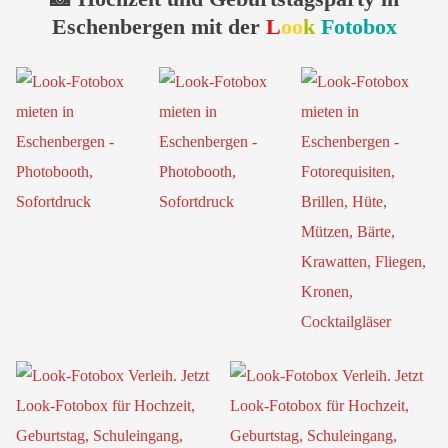
Eschenbergen mit der
L
oo
k
Fotobox