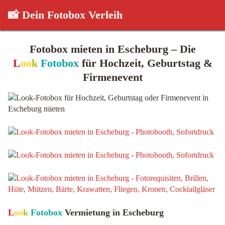
📸 Dein Fotobox Verleih
Fotobox mieten in Escheburg – Die
L
oo
k
Fotobox
für Hochzeit, Geburtstag &
Firmenevent
L
oo
k
Fotobox
Vermietung in Escheburg