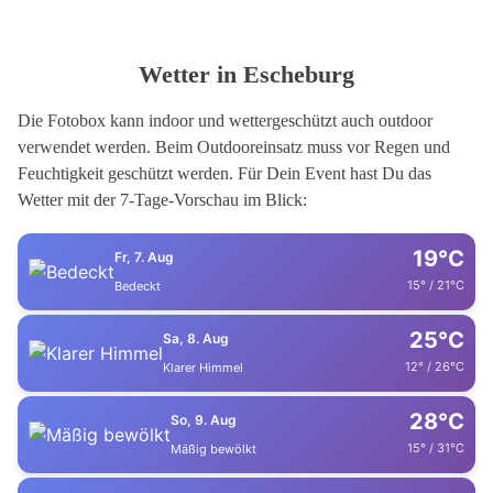
Wetter in Escheburg
Die Fotobox kann indoor und wettergeschützt auch outdoor
verwendet werden. Beim Outdooreinsatz muss vor Regen und
Feuchtigkeit geschützt werden. Für Dein Event hast Du das
Wetter mit der 7-Tage-Vorschau im Blick:
19°C
Fr, 7. Aug
15° / 21°C
Bedeckt
25°C
Sa, 8. Aug
12° / 26°C
Klarer Himmel
28°C
So, 9. Aug
15° / 31°C
Mäßig bewölkt