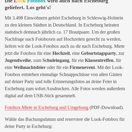
Die
L
oo
k
Fotobox
wird auch nach Escheburg
geliefert. Los geht's!
Mit 3.498 Einwohnern gehört Escheburg in Schleswig-Holstein
zu den kleinen Städten in Deutschland. In Escheburg heiraten
statistisch demnach jährlich ca. 17 Brautpaare. Um der großen
Nachfrage nach Fotoboxen auf Hochzeiten gerecht zu werden,
liefern wir die Look-Fotobox auch zu dir nach Escheburg. Miete
jetzt die Fotobox für eine
Hochzeit
, eine
Geburtstagsparty
, zur
Jugendweihe
, zum
Schuleingang
, für ein
Klassentreffen
, für
eine
Weihnachtsfeier
oder für ein
Firmenevent
. Mit der Look-
Fotobox entstehen einmalige Schnappschüsse von allen Gästen
auf deiner Party und tolle Erinnerungsfotos an deine Feier in
Escheburg zum sofort Ausdrucken. Alle Fotos werden außerdem
digital auf dem USB-Stick gesammelt.
Fotobox-Miete in Escheburg und Umgebung
(PDF-Download).
Wähle das Buchungsdatum und reserviere die Look-Fotobox für
deine Party in Escheburg: