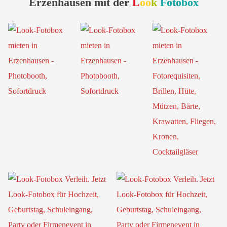
Erzenhausen mit der
L
oo
k
Fotobox