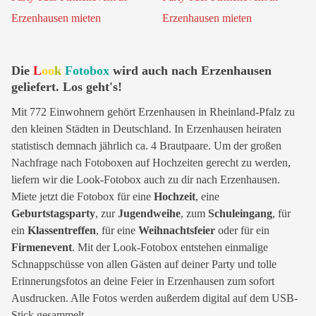
Die
L
oo
k
Fotobox
wird auch nach Erzenhausen
geliefert. Los geht's!
Mit 772 Einwohnern gehört Erzenhausen in Rheinland-Pfalz zu
den kleinen Städten in Deutschland. In Erzenhausen heiraten
statistisch demnach jährlich ca. 4 Brautpaare. Um der großen
Nachfrage nach Fotoboxen auf Hochzeiten gerecht zu werden,
liefern wir die Look-Fotobox auch zu dir nach Erzenhausen.
Miete jetzt die Fotobox für eine
Hochzeit
, eine
Geburtstagsparty
, zur
Jugendweihe
, zum
Schuleingang
, für
ein
Klassentreffen
, für eine
Weihnachtsfeier
oder für ein
Firmenevent
. Mit der Look-Fotobox entstehen einmalige
Schnappschüsse von allen Gästen auf deiner Party und tolle
Erinnerungsfotos an deine Feier in Erzenhausen zum sofort
Ausdrucken. Alle Fotos werden außerdem digital auf dem USB-
Stick gesammelt.