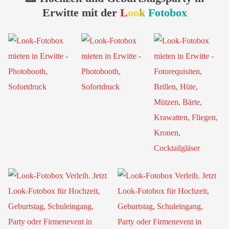
Erwitte mit der
L
oo
k
Fotobox