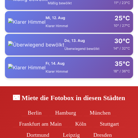
11° / 23°C
Mäßig bewölkt
25°C
Mi, 12. Aug
10° / 27°C
Klarer Himmel
30°C
Do, 13. Aug
14° / 32°C
Überwiegend bewölkt
35°C
Fr, 14. Aug
18° / 36°C
Klarer Himmel
🌃 Miete die Fotobox in diesen Städten
Berlin
Hamburg
München
Frankfurt am Main
Köln
Stuttgart
Dortmund
Leipzig
Dresden