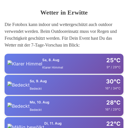
Wetter in Erwitte
Die Fotobox kann indoor und wettergeschützt auch outdoor
verwendet werden. Beim Outdooreinsatz muss vor Regen und
Feuchtigkeit geschützt werden. Für Dein Event hast Du das
Wetter mit der 7-Tage-Vorschau im Blick:
25°C
Sa, 8. Aug
9° / 29°C
Klarer Himmel
30°C
So, 9. Aug
16° / 34°C
Bedeckt
28°C
Mo, 10. Aug
16° / 29°C
Bedeckt
22°C
Di, 11. Aug