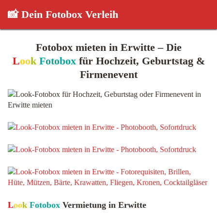
📸 Dein Fotobox Verleih
Fotobox mieten in Erwitte – Die
L
oo
k
Fotobox
für Hochzeit, Geburtstag &
Firmenevent
L
oo
k
Fotobox
Vermietung in Erwitte