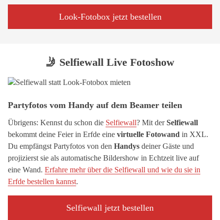
Look-Fotobox jetzt bestellen
🤳 Selfiewall Live Fotoshow
Partyfotos vom Handy auf dem Beamer teilen
Übrigens: Kennst du schon die
Selfiewall
? Mit der
Selfiewall
bekommt deine Feier in Erfde eine
virtuelle Fotowand
in XXL.
Du empfängst Partyfotos von den
Handys
deiner Gäste und
projizierst sie als automatische Bildershow in Echtzeit live auf
eine Wand.
Erfahre mehr über die Selfiewall und wie du sie in
Erfde bestellen kannst
.
Selfiewall jetzt bestellen