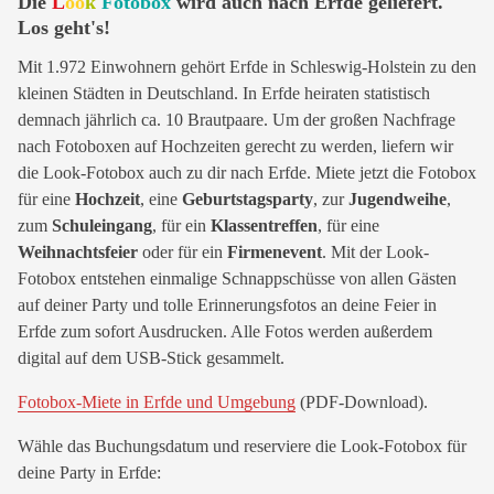
Die
L
oo
k
Fotobox
wird auch nach Erfde geliefert.
Los geht's!
Mit 1.972 Einwohnern gehört Erfde in Schleswig-Holstein zu den
kleinen Städten in Deutschland. In Erfde heiraten statistisch
demnach jährlich ca. 10 Brautpaare. Um der großen Nachfrage
nach Fotoboxen auf Hochzeiten gerecht zu werden, liefern wir
die Look-Fotobox auch zu dir nach Erfde. Miete jetzt die Fotobox
für eine
Hochzeit
, eine
Geburtstagsparty
, zur
Jugendweihe
,
zum
Schuleingang
, für ein
Klassentreffen
, für eine
Weihnachtsfeier
oder für ein
Firmenevent
. Mit der Look-
Fotobox entstehen einmalige Schnappschüsse von allen Gästen
auf deiner Party und tolle Erinnerungsfotos an deine Feier in
Erfde zum sofort Ausdrucken. Alle Fotos werden außerdem
digital auf dem USB-Stick gesammelt.
Fotobox-Miete in Erfde und Umgebung
(PDF-Download).
Wähle das Buchungsdatum und reserviere die Look-Fotobox für
deine Party in Erfde: