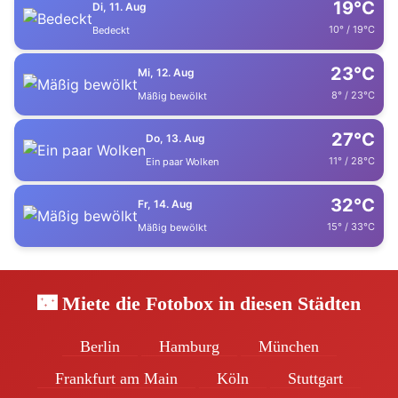
19°C
Di, 11. Aug
10° / 19°C
Bedeckt
23°C
Mi, 12. Aug
8° / 23°C
Mäßig bewölkt
27°C
Do, 13. Aug
11° / 28°C
Ein paar Wolken
32°C
Fr, 14. Aug
15° / 33°C
Mäßig bewölkt
🌃 Miete die Fotobox in diesen Städten
Berlin
Hamburg
München
Frankfurt am Main
Köln
Stuttgart