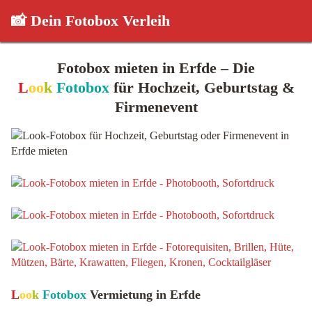
📸 Dein Fotobox Verleih
Fotobox mieten in Erfde – Die
L
oo
k
Fotobox
für Hochzeit, Geburtstag &
Firmenevent
L
oo
k
Fotobox
Vermietung in Erfde