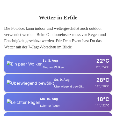
Wetter in Erfde
Die Fotobox kann indoor und wettergeschützt auch outdoor
verwendet werden. Beim Outdooreinsatz muss vor Regen und
Feuchtigkeit geschützt werden. Für Dein Event hast Du das
Wetter mit der 7-Tage-Vorschau im Blick:
22°C
Sa, 8. Aug
11° / 24°C
Ein paar Wolken
28°C
So, 9. Aug
14° / 30°C
Überwiegend bewölkt
18°C
Mo, 10. Aug
14° / 22°C
Leichter Regen